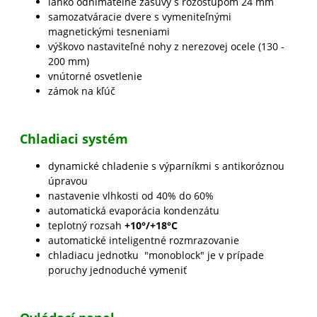
ľahko odnímateľné zásuvy s rozostupom 24 mm
samozatváracie dvere s vymeniteľnými
magnetickými tesneniami
výškovo nastaviteľné nohy z nerezovej ocele (130 -
200 mm)
vnútorné osvetlenie
zámok na kľúč
Chladiaci systém
dynamické chladenie s výparníkmi s antikoróznou
úpravou
nastavenie vlhkosti od 40% do 60%
automatická evaporácia kondenzátu
teplotný rozsah
+10°/+18°C
automatické inteligentné rozmrazovanie
chladiacu jednotku "monoblock" je v prípade
poruchy jednoduché vymeniť