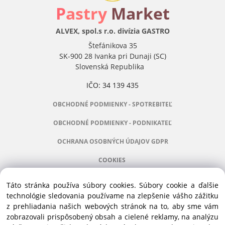
P
astry
Market
ALVEX, spol.s r.o. divízia GASTRO
Štefánikova 35
SK-900 28 Ivanka pri Dunaji (SC)
Slovenská Republika
IČO: 34 139 435
OBCHODNÉ PODMIENKY - SPOTREBITEĽ
OBCHODNÉ PODMIENKY - PODNIKATEĽ
OCHRANA OSOBNÝCH ÚDAJOV GDPR
COOKIES
Táto stránka používa súbory cookies. Súbory cookie a ďalšie
technológie sledovania používame na zlepšenie vášho zážitku
z prehliadania našich webových stránok na to, aby sme vám
Manažér:
+421 911 031 991
zobrazovali prispôsobený obsah a cielené reklamy, na analýzu
Príslušenstvo:
+421 910 121 005