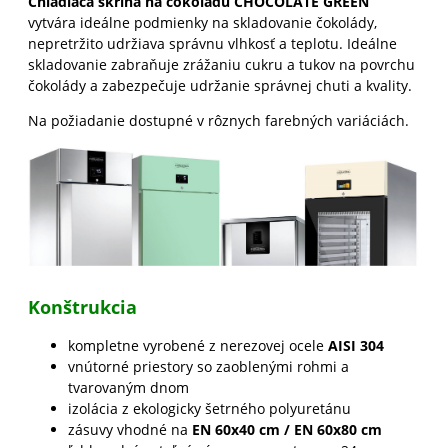
Chladiaca skriňa na čokoládu CHOCOLATE GREEN
vytvára ideálne podmienky na skladovanie čokolády,
nepretržito udržiava správnu vlhkosť a teplotu. Ideálne
skladovanie zabraňuje zrážaniu cukru a tukov na povrchu
čokolády a zabezpečuje udržanie správnej chuti a kvality.
Na požiadanie dostupné v rôznych farebných variáciách.
Konštrukcia
kompletne vyrobené z nerezovej ocele
AISI 304
vnútorné priestory so zaoblenými rohmi a
tvarovaným dnom
izolácia z ekologicky šetrného polyuretánu
zásuvy vhodné na
EN 60x40 cm / EN 60x80 cm