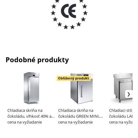
Podobné produkty
Obľúbený produkt
Chladiaca skriňa na
Chladiaca skriňa na
Chladiaci stôl n
čokoládu, vlhkosť 40% až
čokoládu GREEN MINI,
čokoládu LABO
60% – EVERLASTING
cena na vyžiadanie
vlhkosť 40% až 60% –
cena na vyžiadanie
línia 800 – GE
cena na vyžiada
EVERLASTING