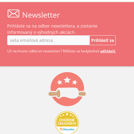
Newsletter
Prihláste sa na odber newslettera, a zostante
informovaný o výhodných akciách.
Prihlásiť sa
Už nechcete odberať newsletter? Môžete sa kedykoľvek
odhlásiť.