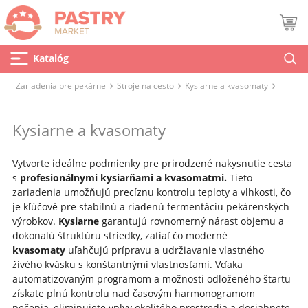
Katalóg
Zariadenia pre pekárne
Stroje na cesto
Kysiarne a kvasomaty
Kysiarne a kvasomaty
Vytvorte ideálne podmienky pre prirodzené nakysnutie cesta
s
profesionálnymi kysiarňami a kvasomatmi.
Tieto
zariadenia umožňujú precíznu kontrolu teploty a vlhkosti, čo
je kľúčové pre stabilnú a riadenú fermentáciu pekárenských
výrobkov.
Kysiarne
garantujú rovnomerný nárast objemu a
dokonalú štruktúru striedky, zatiaľ čo moderné
kvasomaty
uľahčujú prípravu a udržiavanie vlastného
živého kvásku s konštantnými vlastnosťami. Vďaka
automatizovaným programom a možnosti odloženého štartu
získate plnú kontrolu nad časovým harmonogramom
pečenia, eliminujete vplyv okolitého prostredia a dosiahnete