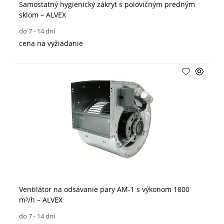
Samostatný hygienický zákryt s polovičným predným
sklom – ALVEX
do 7 - 14 dní
cena na vyžiadanie
Ventilátor na odsávanie pary AM-1 s výkonom 1800
m³/h – ALVEX
do 7 - 14 dní