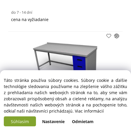
do 7 - 14 dní
cena na vyžiadanie
Táto stránka používa súbory cookies. Súbory cookie a ďalšie
technológie sledovania používame na zlepšenie vášho zážitku
z prehliadania našich webových stránok na to, aby sme vám
zobrazovali prispôsobený obsah a cielené reklamy, na analýzu
Zásuvkový blok – ALVEX
návštevnosti našich webových stránok a na pochopenie toho,
odkiaľ naši návštevníci prichádzajú.
Viac informácií
do 7 - 14 dní
Súhlasím
Nastavenie
Odmietam
cena na vyžiadanie