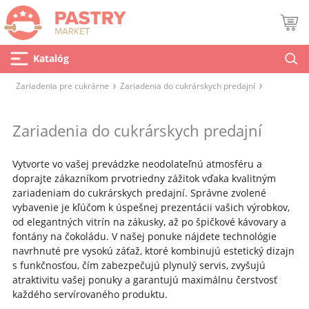
Katalóg
Zariadenia pre cukrárne
Zariadenia do cukrárskych predajní
Zariadenia do cukrárskych predajní
Vytvorte vo vašej prevádzke neodolateľnú atmosféru a
doprajte zákazníkom prvotriedny zážitok vďaka kvalitným
zariadeniam do cukrárskych predajní. Správne zvolené
vybavenie je kľúčom k úspešnej prezentácii vašich výrobkov,
od elegantných vitrín na zákusky, až po špičkové kávovary a
fontány na čokoládu. V našej ponuke nájdete technológie
navrhnuté pre vysokú záťaž, ktoré kombinujú estetický dizajn
s funkčnosťou, čím zabezpečujú plynulý servis, zvyšujú
atraktivitu vašej ponuky a garantujú maximálnu čerstvosť
každého servírovaného produktu.