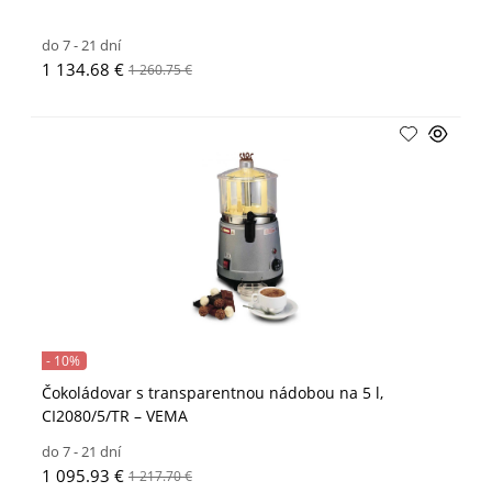
do 7 - 21 dní
1 134.68 €
1 260.75 €
- 10%
Čokoládovar s transparentnou nádobou na 5 l,
CI2080/5/TR – VEMA
do 7 - 21 dní
1 095.93 €
1 217.70 €