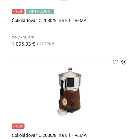
- 10%
TOP PRODUKT
Čokoládovar CI2080/5, na 5 l – VEMA
do 7 - 10 dní
1 095.93 €
1 217.70 €
- 10%
Čokoládovar CI2080/8, na 8 l – VEMA