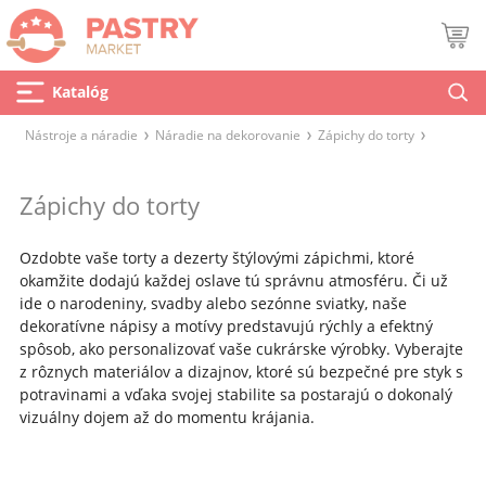
Katalóg
Nástroje a náradie
Náradie na dekorovanie
Zápichy do torty
Zápichy do torty
Ozdobte vaše torty a dezerty štýlovými zápichmi, ktoré
okamžite dodajú každej oslave tú správnu atmosféru. Či už
ide o narodeniny, svadby alebo sezónne sviatky, naše
dekoratívne nápisy a motívy predstavujú rýchly a efektný
spôsob, ako personalizovať vaše cukrárske výrobky. Vyberajte
z rôznych materiálov a dizajnov, ktoré sú bezpečné pre styk s
potravinami a vďaka svojej stabilite sa postarajú o dokonalý
vizuálny dojem až do momentu krájania.