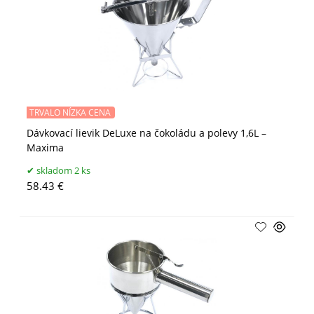
TRVALO NÍZKA CENA
Dávkovací lievik DeLuxe na čokoládu a polevy 1,6L –
Maxima
skladom 2 ks
58.43 €