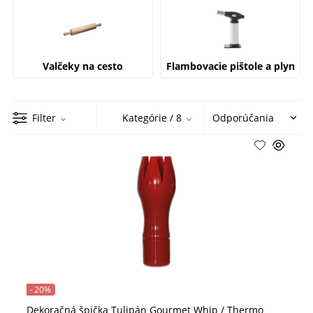
Valčeky na cesto
Flambovacie pištole a plyn
Filter
Kategórie
/ 8
- 20%
Dekoračná špička Tulipán Gourmet Whip / Thermo