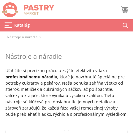
Katalóg
Nástroje a náradie
Nástroje a náradie
Uľahčite si precíznu prácu a zvýšte efektivitu vďaka
profesionálnemu náradiu,
ktoré je navrhnuté špeciálne pre
potreby cukrárov a pekárov. Naša ponuka zahŕňa všetko od
stierok, metličiek a cukrárskych sáčkov, až po špachtle,
valčeky a krájače, ktoré vynikajú vysokou kvalitou. Tieto
nástroje sú kľúčové pre dosiahnutie jemných detailov a
zároveň zaručujú, že každá fáza vašej remeselnej výroby
bude prebiehať hladko, rýchlo a s profesionálnym výsledkom.