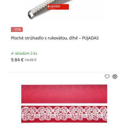
- 30%
Ploché strúhadlo s rukoväťou, dlhé – PUJADAS
skladom 2 ks
9.84 €
14.06 €