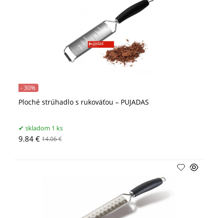
- 30%
Ploché strúhadlo s rukoväťou – PUJADAS
skladom 1 ks
9.84 €
14.06 €