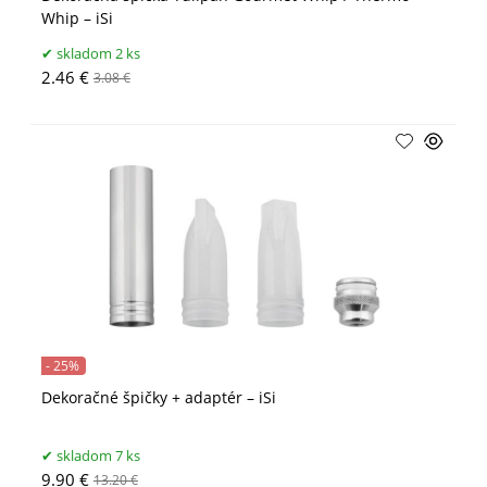
Whip – iSi
skladom 2 ks
2.46 €
3.08 €
- 25%
Dekoračné špičky + adaptér – iSi
skladom 7 ks
9.90 €
13.20 €