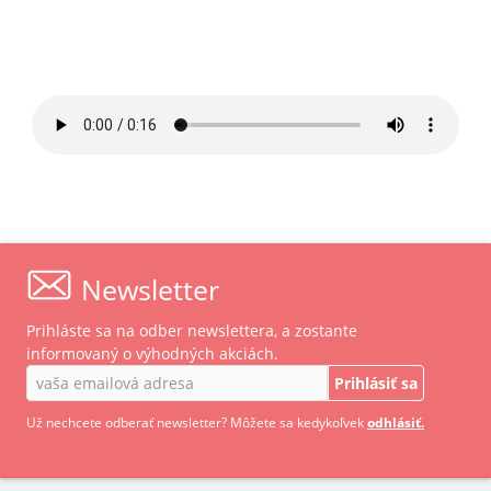
Newsletter
Prihláste sa na odber newslettera, a zostante
informovaný o výhodných akciách.
Prihlásiť sa
Už nechcete odberať newsletter? Môžete sa kedykoľvek
odhlásiť.