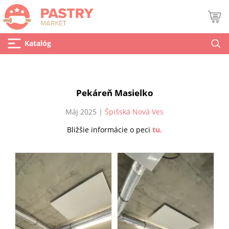
Katalóg
Pekáreň Masielko
Máj 2025 |
Špišská Nová Ves
Bližšie informácie o peci
tu.