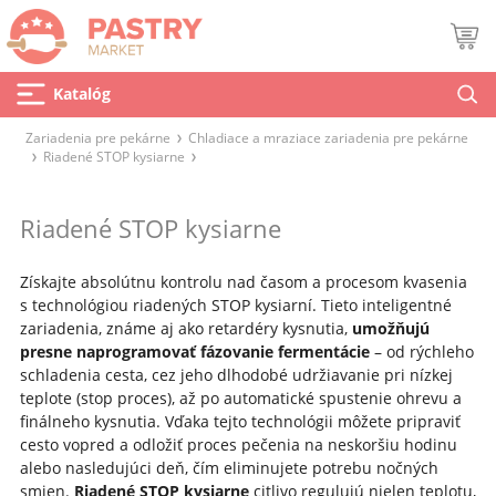
Katalóg
Zariadenia pre pekárne
Chladiace a mraziace zariadenia pre pekárne
Riadené STOP kysiarne
Riadené STOP kysiarne
Získajte absolútnu kontrolu nad časom a procesom kvasenia
s technológiou riadených STOP kysiarní. Tieto inteligentné
zariadenia, známe aj ako retardéry kysnutia,
umožňujú
presne naprogramovať fázovanie fermentácie
– od rýchleho
schladenia cesta, cez jeho dlhodobé udržiavanie pri nízkej
teplote (stop proces), až po automatické spustenie ohrevu a
finálneho kysnutia. Vďaka tejto technológii môžete pripraviť
cesto vopred a odložiť proces pečenia na neskoršiu hodinu
alebo nasledujúci deň, čím eliminujete potrebu nočných
smien.
Riadené STOP kysiarne
citlivo regulujú nielen teplotu,