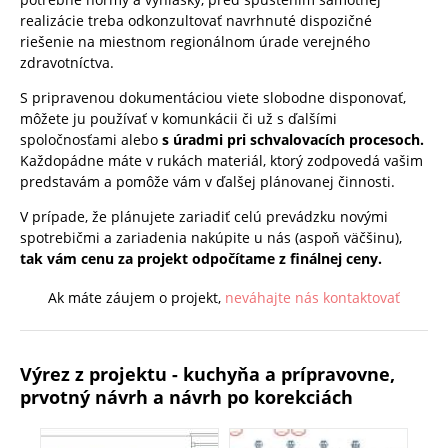
realizácie treba odkonzultovať navrhnuté dispozičné
riešenie na miestnom regionálnom úrade verejného
zdravotníctva.
S pripravenou dokumentáciou viete slobodne disponovať,
môžete ju používať v komunkácii či už s ďalšími
spoločnosťami alebo
s úradmi pri schvalovacích procesoch.
Každopádne máte v rukách materiál, ktorý zodpovedá vašim
predstavám a pomôže vám v ďalšej plánovanej činnosti.
V prípade, že plánujete zariadiť celú prevádzku novými
spotrebičmi a zariadenia nakúpite u nás (aspoň väčšinu),
tak vám cenu za projekt odpočítame z finálnej ceny.
Ak máte záujem o projekt,
neváhajte nás kontaktovať
Výrez z projektu - kuchyňa a prípravovne,
prvotný návrh a návrh po korekciách