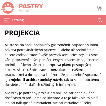
Katalóg
PROJEKCIA
Ak ste sa rozhodli podnikať v gastronómii, prípadne v inom
odvetví potravinárskeho priemyslu, alebo už podnikáte a
chcete zrekonštruovať vaše prevádzkove priestory, tak sme
vám pripravení s tým pomôcť. Prvým krokom, je objasnenie
podnikateľského zámeru a príprava plánu postupných
krokov. Ak ste už absolvovali konzultáciu s našimi
pracovníkmi a dospelo sa k názoru, že je potrebné spracovať
aj
projekt, či architektonický návrh,
tak tu sa na túto tému
dozviete zopár ďalšich užitočných informácii.
Nie vždy je potrebný projekt pri nákupe zariadenia - áno
dosť často to počujeme od klientov, a to je fakt - ale to platí
len pri nákupe sólo zariadení, nie pri zariaďovaní celej