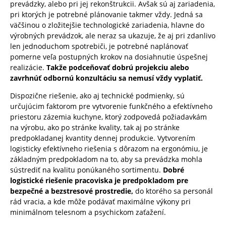
prevádzky, alebo pri jej rekonštrukcii. Avšak sú aj zariadenia,
pri ktorých je potrebné plánovanie takmer vždy. Jedná sa
väčšinou o zložitejšie technologické zariadenia, hlavne do
výrobných prevádzok, ale neraz sa ukazuje, že aj pri zdanlivo
len jednoduchom spotrebiči, je potrebné naplánovať
pomerne veľa postupných krokov na dosiahnutie úspešnej
realizácie.
Takže podceňovať dobrú projekciu alebo
zavrhnúť odbornú konzultáciu sa nemusí vždy vyplatiť.
Dispozične riešenie, ako aj technické podmienky, sú
určujúcim faktorom pre vytvorenie funkčného a efektívneho
priestoru zázemia kuchyne, ktorý zodpovedá požiadavkám
na výrobu, ako po stránke kvality, tak aj po stránke
predpokladanej kvantity dennej produkcie. Vytvorením
logisticky efektívneho riešenia s dôrazom na ergonómiu, je
základným predpokladom na to, aby sa prevádzka mohla
sústrediť na kvalitu ponúkaného sortimentu.
Dobré
logistické riešenie pracoviska je predpokladom pre
bezpečné a bezstresové prostredie,
do ktorého sa personál
rád vracia, a kde môže podávať maximálne výkony pri
minimálnom telesnom a psychickom zaťažení.