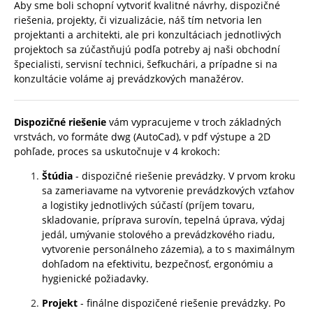
Aby sme boli schopní vytvoriť kvalitné návrhy, dispozičné
riešenia, projekty, či vizualizácie, náš tím netvoria len
projektanti a architekti, ale pri konzultáciach jednotlivých
projektoch sa zúčastňujú podľa potreby aj naši obchodní
špecialisti, servisní technici, šefkuchári, a prípadne si na
konzultácie voláme aj prevádzkových manažérov.
Dispozičné riešenie
vám vypracujeme v troch základných
vrstvách, vo formáte dwg (AutoCad), v pdf výstupe a 2D
pohľade, proces sa uskutočnuje v 4 krokoch:
Štúdia
- dispozičné riešenie prevádzky.
V prvom kroku
sa zameriavame na vytvorenie prevádzkových vzťahov
a logistiky jednotlivých súčastí (príjem tovaru,
skladovanie, príprava surovín, tepelná úprava, výdaj
jedál, umývanie stolového a prevádzkového riadu,
vytvorenie personálneho zázemia), a to s maximálnym
dohľadom na efektivitu, bezpečnosť, ergonómiu a
hygienické požiadavky.
Projekt
- finálne dispozičené riešenie prevádzky.
Po