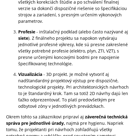
všetkých korekciách štúdie a po schválení finalnej
verzie sa dokončí dispozičné riešenie so špecifikáciou
strojov a zariadení, s presným určením výkonových
parametrov.
Profesie
- inštalačný podklad (alebo často nazývané aj
siete
).
Z finálneho projektu sa napokon vytváraju
jednotlivé profesné výkresy, kde sú presne zakreslené
všetky potrebné profesie (elektro, plyn, ZTI, VZT), s
presne určenými koncovými bodmi pre napojenie
špecifikovanej technológie.
Vizualizácia
- 3D projekt. Je možné vytvoriť aj
nadštandardný projektový výstup pre dispozičné,
technologické projekty. Pri architektonických návrhoch
to je štandardný krok. Tam sa totiž 2D návrhy dajú len
ťažko odprezentovať. To platí predovšetkým pre
odbytové zóny v jednotlivých prevádzkach.
Okrem tohto sa zákaznikovi pripraví aj
záverečná technická
správa pre jednotlivé úrady,
najmä pre hygienu. Napriek
tomu, že projektanti pri návrhoch zohľadňujú všetky
potrebné normy a vyhlášky, pred spustením samotnej