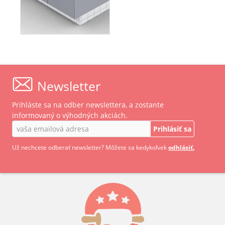
Newsletter
Prihláste sa na odber newslettera, a zostante
informovaný o výhodných akciách.
Prihlásiť sa
Už nechcete odberať newsletter? Môžete sa kedykoľvek
odhlásiť.