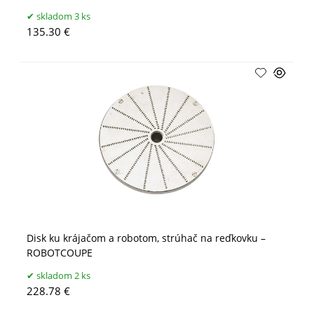
skladom 3 ks
135.30 €
Disk ku krájačom a robotom, strúhač na reďkovku –
ROBOTCOUPE
skladom 2 ks
228.78 €