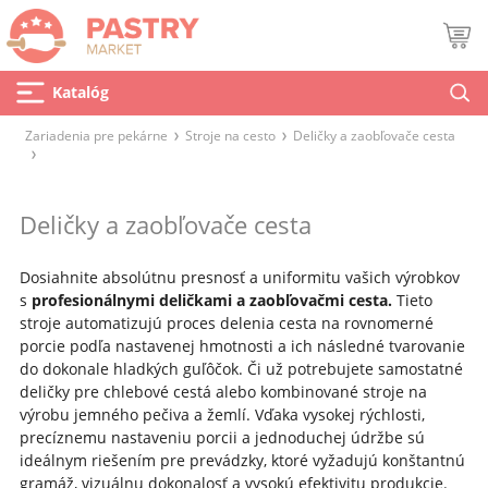
Katalóg
Zariadenia pre pekárne
Stroje na cesto
Deličky a zaobľovače cesta
Deličky a zaobľovače cesta
Dosiahnite absolútnu presnosť a uniformitu vašich výrobkov
s
profesionálnymi deličkami a zaobľovačmi cesta.
Tieto
stroje automatizujú proces delenia cesta na rovnomerné
porcie podľa nastavenej hmotnosti a ich následné tvarovanie
do dokonale hladkých guľôčok. Či už potrebujete samostatné
deličky pre chlebové cestá alebo kombinované stroje na
výrobu jemného pečiva a žemlí. Vďaka vysokej rýchlosti,
precíznemu nastaveniu porcii a jednoduchej údržbe sú
ideálnym riešením pre prevádzky, ktoré vyžadujú konštantnú
gramáž, vizuálnu dokonalosť a vysokú efektivitu produkcie.