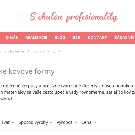
O NÁS
REALIZÁCIE
BLOG
B2B
KONTAKT
ZÁKAZNÍC
vinárske formy
Kovové formy
ske kovové formy
e upečené korpusy a precízne tvarované dezerty s našou ponukou
h materiálov sa vaše cesto upečie vždy rovnomerne, zatiaľ čo kov z
 šokoch.
Tvar
Spôsob výroby
Výrobca
Cena