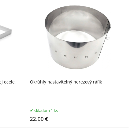
j ocele,
Okrúhly nastavitelný nerezový ráfik
skladom 1 ks
22.00 €