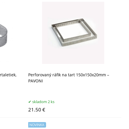
taletiek,
Perforovaný ráfik na tart 150x150x20mm –
PAVONI
skladom 2 ks
21.50 €
NOVINKA