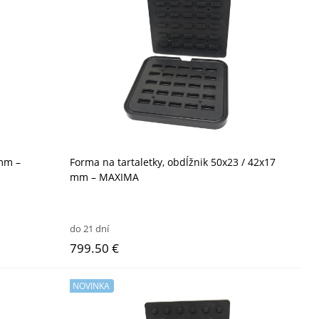
 mm –
Forma na tartaletky, obdĺžnik 50x23 / 42x17
mm – MAXIMA
do 21 dní
799.50 €
NOVINKA