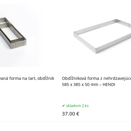
aná forma na tart, obdĺžnik
Obdĺžniková forma z nehrdzavejúce
585 x 385 x 50 mm – HENDI
skladom 2 ks
37.00 €