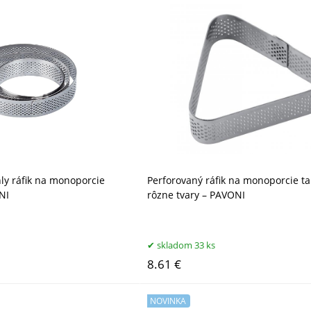
ly ráfik na monoporcie
Perforovaný ráfik na monoporcie tar
NI
rôzne tvary – PAVONI
skladom 33 ks
8.61 €
NOVINKA