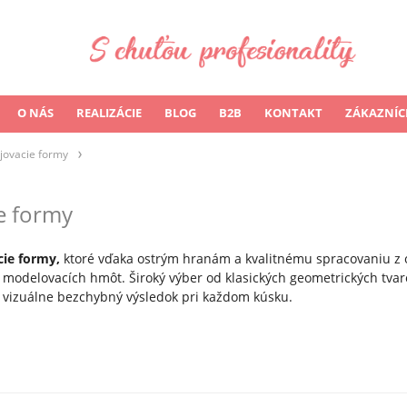
O NÁS
REALIZÁCIE
BLOG
B2B
KONTAKT
ZÁKAZNÍC
jovacie formy
e formy
cie formy,
ktoré vďaka ostrým hranám a kvalitnému spracovaniu z o
 modelovacích hmôt. Široký výber od klasických geometrických tvar
 vizuálne bezchybný výsledok pri každom kúsku.