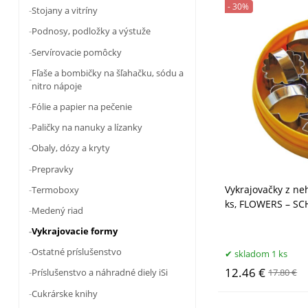
- 30%
Stojany a vitríny
Podnosy, podložky a výstuže
Servírovacie pomôcky
Fľaše a bombičky na šľahačku, sódu a
nitro nápoje
Fólie a papier na pečenie
Paličky na nanuky a lízanky
Obaly, dózy a kryty
Prepravky
Vykrajovačky z ne
Termoboxy
ks, FLOWERS – S
Medený riad
Vykrajovacie formy
Ostatné príslušenstvo
skladom 1 ks
12.46 €
Príslušenstvo a náhradné diely iSi
17.80 €
Cukrárske knihy