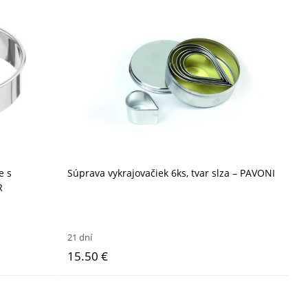
e s
Súprava vykrajovačiek 6ks, tvar slza – PAVONI
R
21 dní
15.50 €