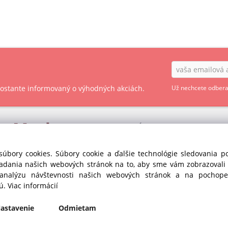
 zostante informovaný o výhodných akciách.
Už nechcete odbera
ry
Market
OBCHODNÉ PODMIENKY - SPOTREBITEĽ
OBCHODNÉ PODMIENKY - PODNIKATEĽ
s r.o. divízia GASTRO
súbory cookies. Súbory cookie a ďalšie technológie sledovania 
35
iadania našich webových stránok na to, aby sme vám zobrazoval
OCHRANA OSOBNÝCH ÚDAJOV GDPR
anka pri Dunaji (SC)
 analýzu návštevnosti našich webových stránok a na pochopen
Republika
COOKIES
jú.
Viac informácií
435
astavenie
Odmietam