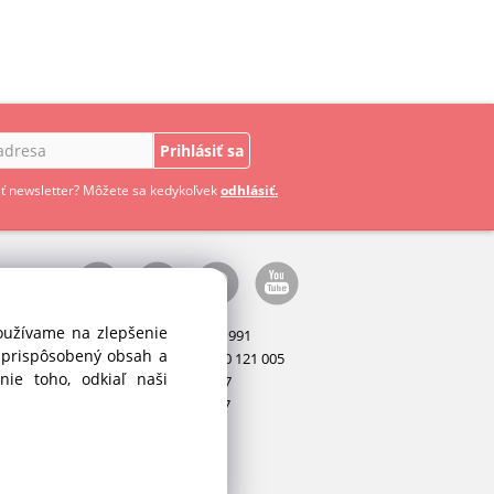
Prihlásiť sa
ť newsletter? Môžete sa kedykoľvek
odhlásiť.
používame na zlepšenie
Manažér:
+421 911 031 991
i prispôsobený obsah a
Príslušenstvo:
+421 910 121 005
ie toho, odkiaľ naši
Stroje:
+421 903 404 067
Servis:
+421 903 404 047