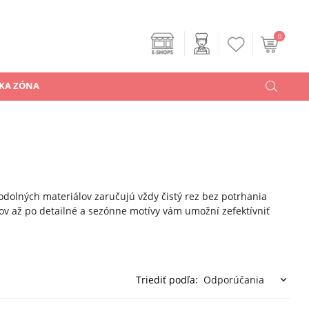
0
KA ZÓNA
dolných materiálov zaručujú vždy čistý rez bez potrhania
ov až po detailné a sezónne motívy vám umožní zefektívniť
Triediť podľa: