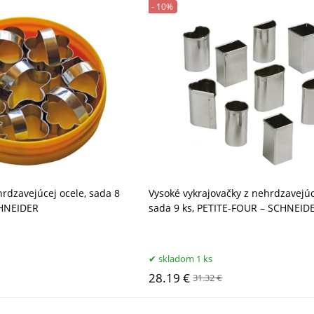
- 10%
hrdzavejúcej ocele, sada 8
Vysoké vykrajovačky z nehrdzavejúc
CHNEIDER
sada 9 ks, PETITE-FOUR – SCHNEID
skladom 1 ks
28.19 €
31.32 €