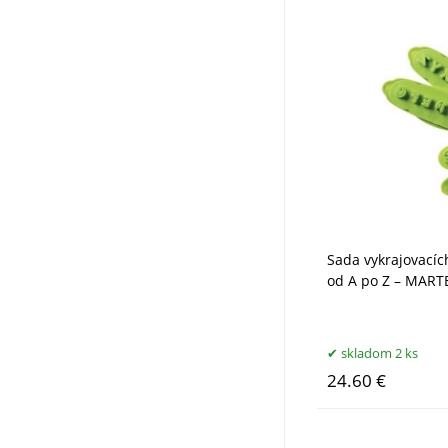
Sada vykrajovací
od A po Z – MAR
skladom 2 ks
24.60 €