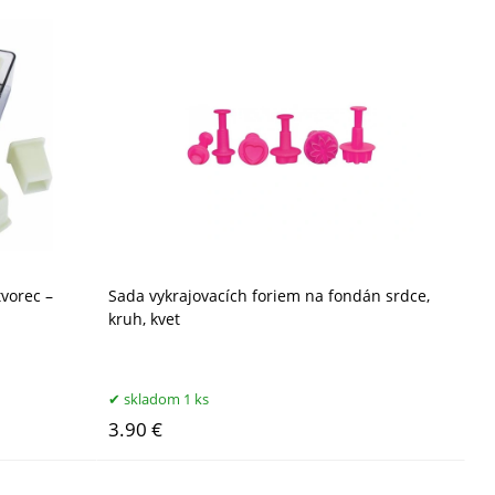
tvorec –
Sada vykrajovacích foriem na fondán srdce,
kruh, kvet
skladom 1 ks
3.90 €