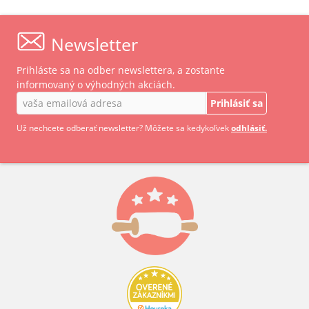
Newsletter
Prihláste sa na odber newslettera, a zostante
informovaný o výhodných akciách.
Prihlásiť sa
Už nechcete odberať newsletter? Môžete sa kedykoľvek
odhlásiť.