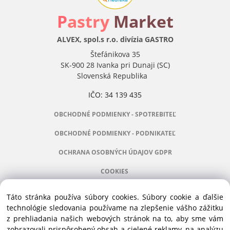
P
astry
Market
ALVEX, spol.s r.o. divízia GASTRO
Štefánikova 35
SK-900 28 Ivanka pri Dunaji (SC)
Slovenská Republika
IČO: 34 139 435
OBCHODNÉ PODMIENKY - SPOTREBITEĽ
OBCHODNÉ PODMIENKY - PODNIKATEĽ
OCHRANA OSOBNÝCH ÚDAJOV GDPR
COOKIES
Táto stránka používa súbory cookies. Súbory cookie a ďalšie
technológie sledovania používame na zlepšenie vášho zážitku
z prehliadania našich webových stránok na to, aby sme vám
Manažér:
+421 911 031 991
zobrazovali prispôsobený obsah a cielené reklamy, na analýzu
Príslušenstvo:
+421 910 121 005