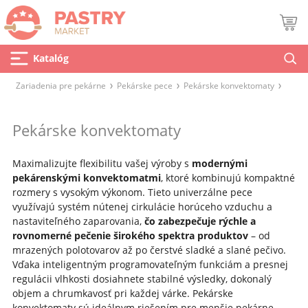
Katalóg
Zariadenia pre pekárne
Pekárske pece
Pekárske konvektomaty
Pekárske konvektomaty
Maximalizujte flexibilitu vašej výroby s
modernými
pekárenskými konvektomatmi
, ktoré kombinujú kompaktné
rozmery s vysokým výkonom. Tieto univerzálne pece
využívajú systém nútenej cirkulácie horúceho vzduchu a
nastaviteľného zaparovania,
čo
zabezpečuje rýchle a
rovnomerné pečenie širokého spektra produktov
– od
mrazených polotovarov až po čerstvé sladké a slané pečivo.
Vďaka inteligentným programovateľným funkciám a presnej
regulácii vlhkosti dosiahnete stabilné výsledky, dokonalý
objem a chrumkavosť pri každej várke. Pekárske
konvektomaty sú ideálnym riešením pre menšie pekárne,