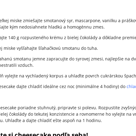
eľkej miske zmiešajte smotanový syr, mascarpone, vanilku a práško
šajte kým nedosiahnete hladkú a homogénnu zmes.
ajte 140 g rozpusteného krému z bielej čokolády a dôkladne premie
ej miske vyšľahajte šľahačkovú smotanu do tuha.
ahanú smotanu jemne zapracujte do syrovej zmesi, najlepšie na dv
nestratili vzduch.
ň vylejte na vychladený korpus a uhlaďte povrch cukrárskou špach
secake dajte chladiť ideálne cez noc (minimálne 4 hodiny) do
chla
esecake poriadne stuhnutý, pripravte si polevu. Rozpustite zvyšný
elej čokolády do tekutej konzistencie a rovnomerne ho vylejte na v
. Uhlaďte a dajte chladiť ešte aspoň na 1 hodinu.
te si cheesecake podľa seba!