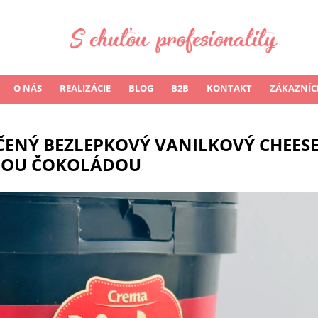
O NÁS
REALIZÁCIE
BLOG
B2B
KONTAKT
ZÁKAZNÍC
ČENÝ BEZLEPKOVÝ VANILKOVÝ CHEES
ELOU ČOKOLÁDOU