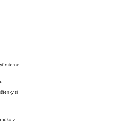
byť mierne
.
ušienky si
ú múku v