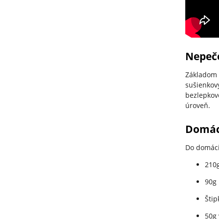
Nepeč
Základom 
sušienkov
bezlepkové
úroveň.
Domác
Do domáci
210
90g 
Štip
50g 