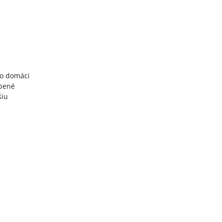
to domáci
úpené
šiu