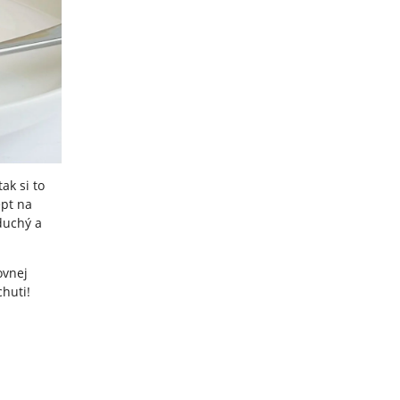
ak si to
ept na
duchý a
ovnej
chuti!