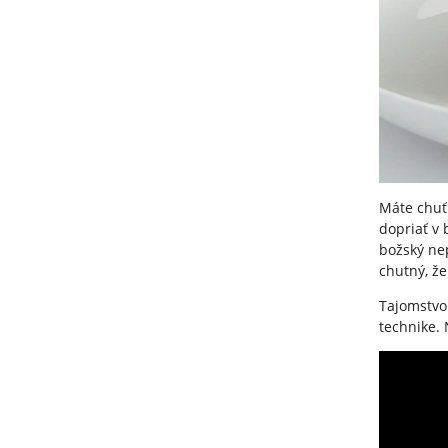
Máte chuť 
dopriať v 
božský ne
chutný, že
Tajomstvo
technike. 