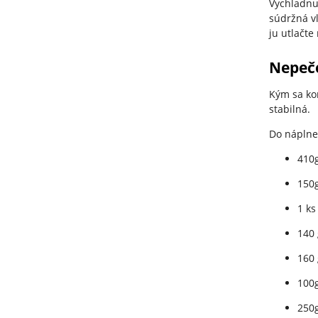
Vychladnu
súdržná v
ju utlačte
Nepeč
Kým sa ko
stabilná.
Do náplne
410
150
1 ks
140 
160 
100g
250