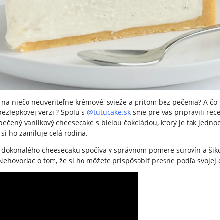
na niečo neuveriteľne krémové, svieže a pritom bez pečenia? A čo t
bezlepkovej verzii? Spolu s
@tutucake.sk
sme pre vás pripravili rec
pečený vanilkový cheesecake s bielou čokoládou, ktorý je tak jedno
 si ho zamiluje celá rodina.
 dokonalého cheesecaku spočíva v správnom pomere surovín a šik
Nehovoriac o tom, že si ho môžete prispôsobiť presne podľa svojej 