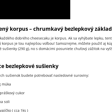
ený korpus – chrumkavý bezlepkový základ
každého dobrého cheesecaku je korpus. Ak sa vyhýbate lepku, ten
ý korpus je tou najlepšou voľbou! Samozrejme, môžete použiť aj k
 sušienky (290 g), no s domácimi posuniete chuťový zážitok na vyš
e bezlepkové sušienky
ch sušienok budete potrebovať nasledovné suroviny:
g múka
práškový cukor
ka soli
vajíčko ( cca 1ks )