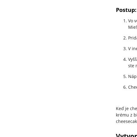
Postup:
Vo v
Mie
Prid
V in
Vyšľ
ste 
Nápl
Chee
Keď je che
krému z bi
cheesecaku
Vytvor