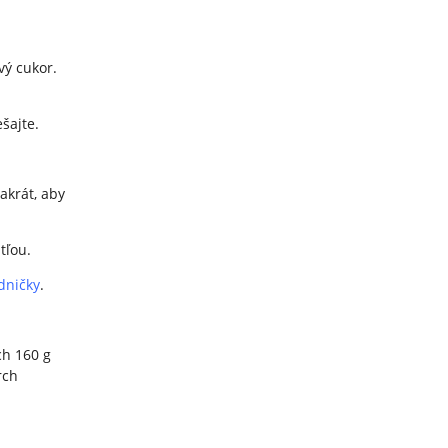
vý cukor.
šajte.
akrát, aby
tľou.
dničky
.
ch 160 g
rch