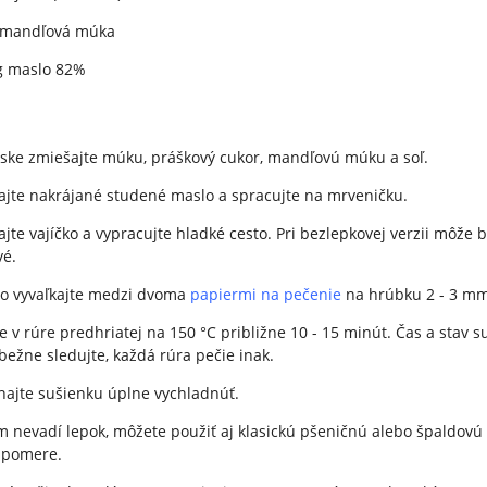
 mandľová múka
g maslo 82%
ske zmiešajte múku, práškový cukor, mandľovú múku a soľ.
ajte nakrájané studené maslo a spracujte na mrveničku.
ajte vajíčko a vypracujte hladké cesto. Pri bezlepkovej verzii môže 
vé.
to vyvaľkajte medzi dvoma
papiermi na pečenie
na hrúbku 2 - 3 mm
e v rúre predhriatej na 150 °C približne 10 - 15 minút. Čas a stav s
bežne sledujte, každá rúra pečie inak.
ajte sušienku úplne vychladnúť.
 nevadí lepok, môžete použiť aj klasickú pšeničnú alebo špaldov
 pomere.