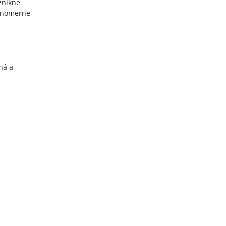
znikne
vnomerne
ná a