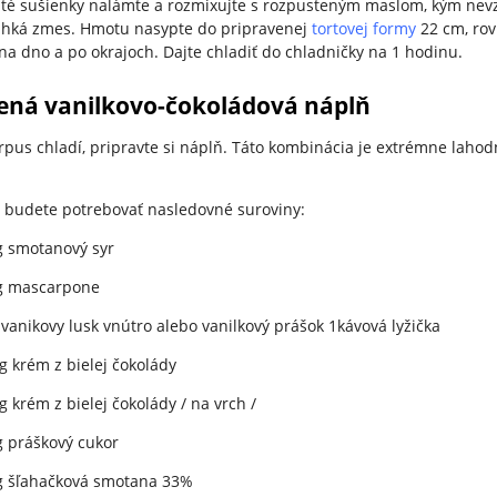
té sušienky nalámte a rozmixujte s rozpusteným maslom, kým nev
lhká zmes. Hmotu nasypte do pripravenej
tortovej formy
22 cm, ro
 na dno a po okrajoch. Dajte chladiť do chladničky na 1 hodinu.
ená vanilkovo-čokoládová náplň
rpus chladí, pripravte si náplň. Táto kombinácia je extrémne lahod
 budete potrebovať nasledovné suroviny:
g smotanový syr
g mascarpone
 vanikovy lusk vnútro alebo vanilkový prášok 1kávová lyžička
g krém z bielej čokolády
g krém z bielej čokolády / na vrch /
 práškový cukor
g šľahačková smotana 33%