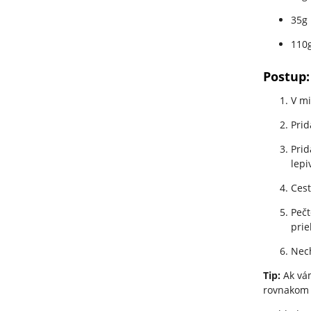
35g
110
Postup:
V mi
Prid
Prid
lepi
Ces
Pečt
prie
Nech
Tip:
Ak vám
rovnakom