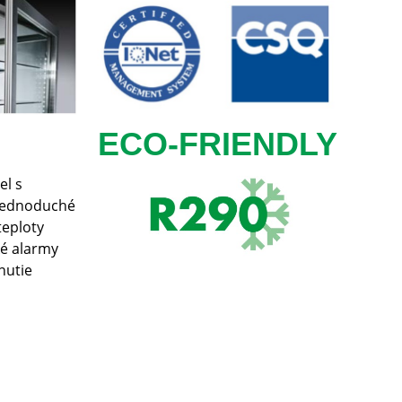
ECO-FRIENDLY
el s
 jednoduché
teploty
ké alarmy
nutie