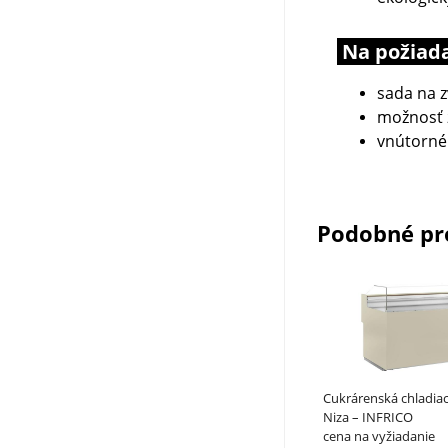
Na požiad
sada na z
možnosť 
vnútorné 
Podobné pr
Cukrárenská chladiaca 
Niza – INFRICO
cena na vyžiadanie