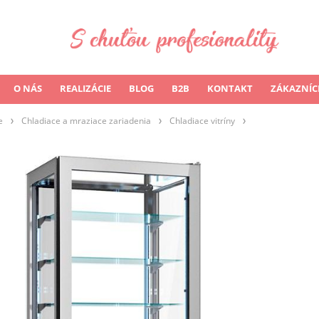
O NÁS
REALIZÁCIE
BLOG
B2B
KONTAKT
ZÁKAZNÍC
e
Chladiace a mraziace zariadenia
Chladiace vitríny