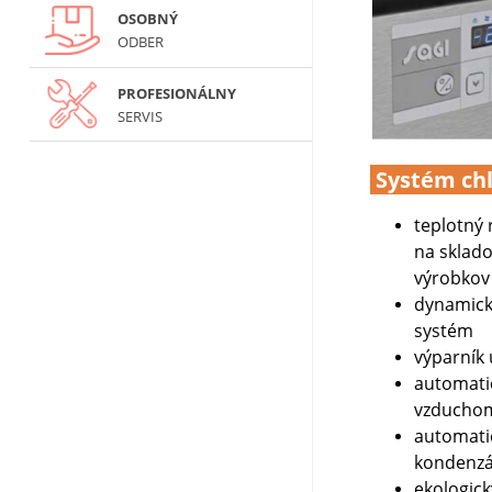
OSOBNÝ
ODBER
PROFESIONÁLNY
SERVIS
Systém ch
teplotný
na sklad
výrobkov
dynamický
systém
výparník 
automati
vzducho
automat
kondenz
ekologick