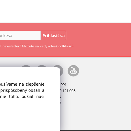
Prihlásiť sa
ť newsletter? Môžete sa kedykoľvek
odhlásiť.
používame na zlepšenie
Manažér:
+421 911 031 991
i prispôsobený obsah a
Príslušenstvo:
+421 910 121 005
ie toho, odkiaľ naši
Stroje:
+421 903 404 067
Servis:
+421 903 404 047