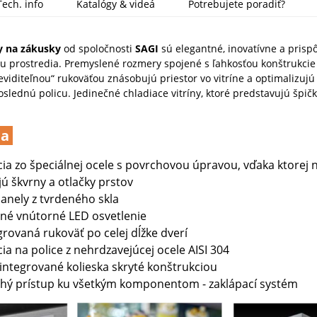
Tech. info
Katalógy & videá
Potrebujete poradiť?
ny na zákusky
od spoločnosti
SAGI
sú elegantné, inovatívne a prisp
u prostredia. Premyslené rozmery spojené s ľahkosťou konštrukcie
viditeľnou“ rukoväťou znásobujú priestor vo vitríne a optimalizujú 
oslednú policu. Jedinečné chladiace vitríny, ktoré predstavujú špičk
ia
ia zo špeciálnej ocele s povrchovou úpravou, vďaka ktorej
ú škvrny a otlačky prstov
panely z tvrdeného skla
xné vnútorné LED osvetlenie
grovaná rukoväť po celej dĺžke dverí
ia na police z nehrdzavejúcej ocele AISI 304
integrované kolieska skryté konštrukciou
hý prístup ku všetkým komponentom - zaklápací systém