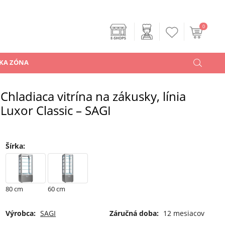
0
KA ZÓNA
Chladiaca vitrína na zákusky, línia
Luxor Classic – SAGI
Šírka
:
80 cm
60 cm
Výrobca:
SAGI
Záručná doba:
12 mesiacov