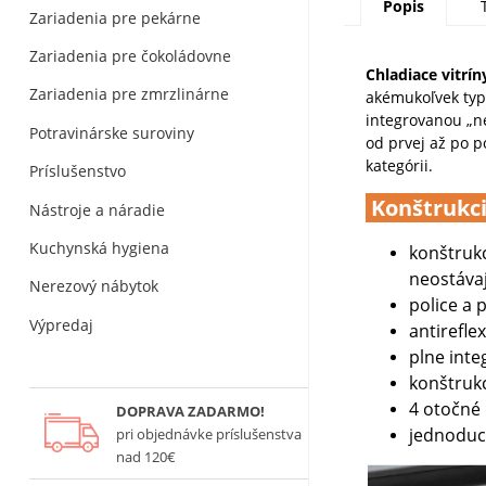
Popis
Zariadenia pre pekárne
Zariadenia pre čokoládovne
Chladiace vitrí
Zariadenia pre zmrzlinárne
akémukoľvek typ
integrovanou „ne
Potravinárske suroviny
od prvej až po p
kategórii.
Príslušenstvo
Konštrukc
Nástroje a náradie
Kuchynská hygiena
konštrukc
neostávaj
Nerezový nábytok
police a 
Výpredaj
antirefle
plne inte
konštrukc
4 otočné 
DOPRAVA ZADARMO!
jednoduc
pri objednávke príslušenstva
nad 120€