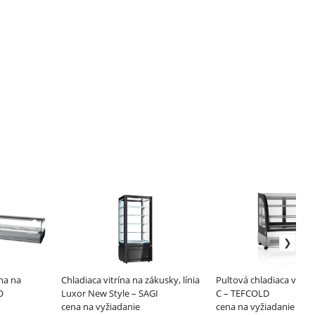
ína na
Chladiaca vitrína na zákusky, línia
Pultová chladiaca vitrína
O
Luxor New Style – SAGI
C – TEFCOLD
cena na vyžiadanie
cena na vyžiadanie