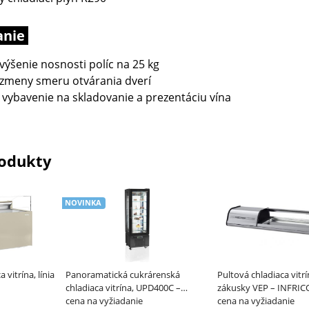
anie
výšenie nosnosti políc na 25 kg
zmeny smeru otvárania dverí
vybavenie na skladovanie a prezentáciu vína
odukty
NOVINKA
vitrína, línia
Panoramatická cukrárenská
Pultová chladiaca vitr
chladiaca vitrína, UPD400C –
zákusky VEP – INFRIC
TEFCOLD
cena na vyžiadanie
cena na vyžiadanie