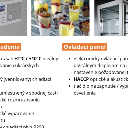
ladenia
Ovládací panel
 rozsah
+2°C / +10°C
ideálny
elektronický ovládací pan
ovanie cukrárskych
digitálnym displejom na
nastavenie požadovanej 
 (ventilovaný) chladiaci
HACCP
optické a akustic
tlačidlo na zapnutie / vyp
umiestnený v spodnej časti
osvetlenia
cké rozmrazovanie
m
ické
vyparovanie
átu
ý chladiaci plyn R290