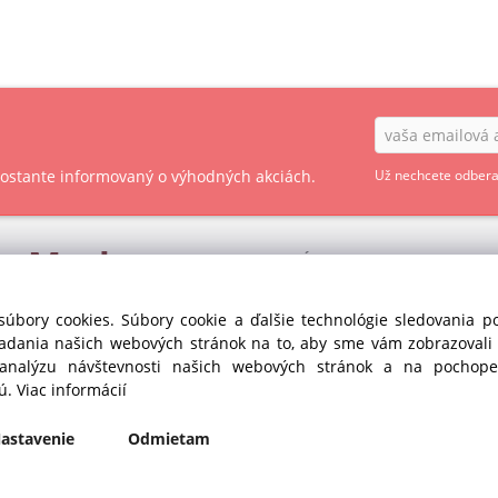
 zostante informovaný o výhodných akciách.
Už nechcete odbera
ry
Market
OBCHODNÉ PODMIENKY - SPOTREBITEĽ
OBCHODNÉ PODMIENKY - PODNIKATEĽ
s r.o. divízia GASTRO
súbory cookies. Súbory cookie a ďalšie technológie sledovania 
35
iadania našich webových stránok na to, aby sme vám zobrazoval
OCHRANA OSOBNÝCH ÚDAJOV GDPR
anka pri Dunaji (SC)
 analýzu návštevnosti našich webových stránok a na pochopen
Republika
COOKIES
jú.
Viac informácií
435
astavenie
Odmietam