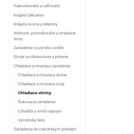
Palacinkovače a vaflovače
Krájače zákuskov
Krájače ovocia a zeleniny
Airbrush, postrekovače a striekacie
boxy
Zariadenia na výrobu ozdôb
Stroje na dávkovanie a plnenie
Chladiace a mraziace zariadenia
Chladiace a mraziace skrine
Chladiace a mraziace stoly
Chladiace vitríny
Šokovacie zariadenia
Chladiče a viriče nápojov
Výrobníky ľadu
Zariadenia do cukrárskych predajní