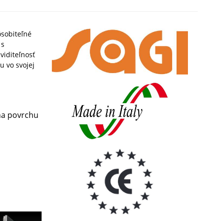
ôsobiteľné
 s
viditeľnosť
u vo svojej
 na povrchu