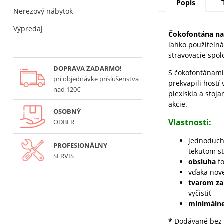
Popis
Nerezový nábytok
Výpredaj
Čokofontána na
ľahko použiteľná
stravovacie spol
DOPRAVA ZADARMO!
S čokofontánami
pri objednávke príslušenstva
prekvapili hostí
nad 120€
plexiskla a stoj
akcie.
OSOBNÝ
Vlastnosti:
ODBER
jednoduch
PROFESIONÁLNY
tekutom st
SERVIS
obsluha
fo
vďaka nove
tvarom za
vyčistiť
minimáln
*
Dodávané bez p