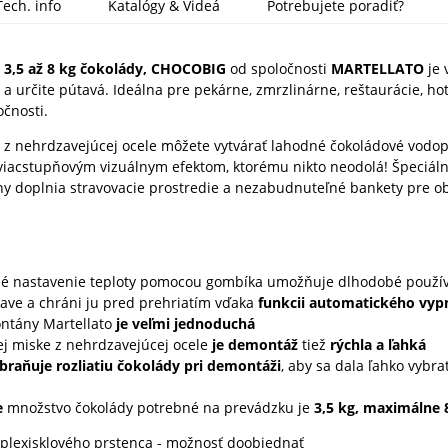
Tech. info
Katalógy & Videá
Potrebujete poradiť?
 3,5 až 8 kg čokolády, CHOCOBIG
od spoločnosti
MARTELLATO
je 
 a určite pútavá. Ideálna pre pekárne, zmrzlinárne, reštaurácie, hot
očnosti.
 z nehrdzavejúcej ocele môžete vytvárať lahodné čokoládové vodop
 viacstupňovým vizuálnym efektom, ktorému nikto neodolá! Špeciál
any doplnia stravovacie prostredie a nezabudnuteľné bankety pre o
é nastavenie teploty pomocou gombíka umožňuje dlhodobé použív
ave a chráni ju pred prehriatím vďaka
funkcii automatického vyp
ntány Martellato
je veľmi jednoduchá
j miske z nehrdzavejúcej ocele
je demontáž
tiež
rýchla a ľahká
braňuje rozliatiu čokolády pri demontáži
, aby sa dala ľahko vybra
e
množstvo čokolády potrebné na prevádzku je
3,5 kg, maximálne 
lexisklového prstenca - možnosť doobjednať