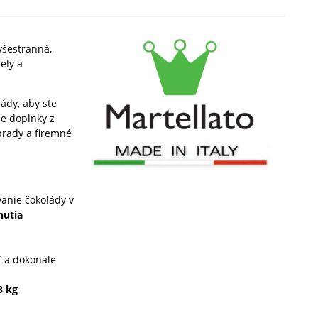
všestranná,
ely a
ády, aby ste
ne doplnky z
brady a firemné
anie čokolády v
nutia
ť a dokonale
8 kg