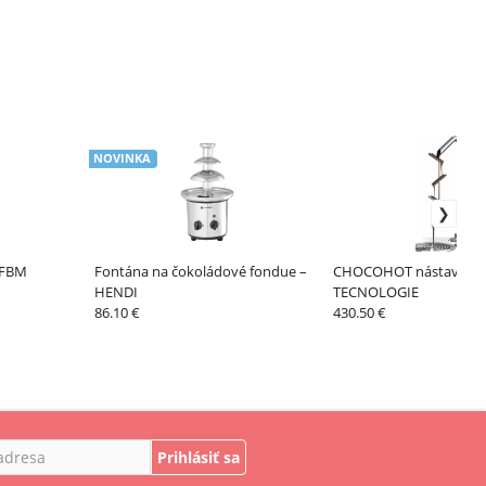
NOVINKA
 FBM
Fontána na čokoládové fondue –
CHOCOHOT nástavce –
HENDI
TECNOLOGIE
86.10 €
430.50 €
Prihlásiť sa