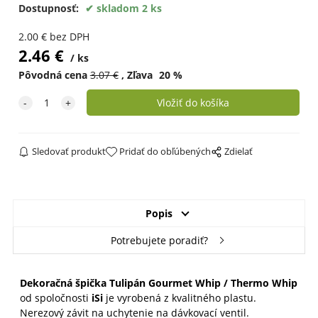
Dostupnosť:
skladom 2 ks
2.00
€
bez DPH
2.46
€
ks
Pôvodná cena
3.07
€
Zľava
20
%
Sledovať produkt
Pridať do obľúbených
Zdielať
Popis
Potrebujete poradiť?
Dekoračná špička Tulipán Gourmet Whip / Thermo Whip
od spoločnosti
iSi
je vyrobená z kvalitného plastu.
Nerezový závit na uchytenie na dávkovací ventil.