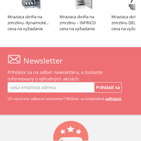
Mraziaca skriňa na
Mraziaca skriňa na
Mraziaca skriňa
zmrzlinu, dynamické
zmrzlinu – INFRICO
zmrzlinu DELI
chladenie – EVERLASTING
cena na vyžiadanie
cena na vyžiadanie
cena na vyžiada
Newsletter
Prihláste sa na odber newslettera, a zostante
informovaný o výhodných akciách.
Prihlásiť sa
Už nechcete odberať newsletter? Môžete sa kedykoľvek
odhlásiť.