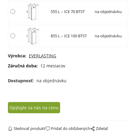
555 L – ICE 70 BTST
na objednávku
855 L – ICE 100 BTST
na objednávku
Výrobca:
EVERLASTING
Záručná doba:
12 mesiacov
Dostupnosť:
na objednávku
Opýtajte sa nás na cenu
Sledovať produkt
Pridať do obľúbených
Zdielať