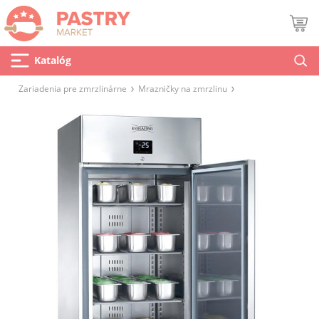
Katalóg
Zariadenia pre zmrzlinárne
Mrazničky na zmrzlinu