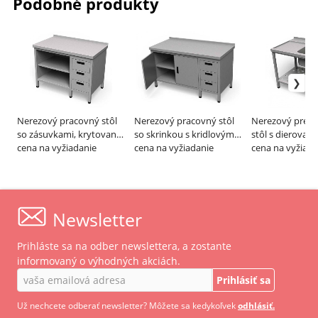
Podobné produkty
Nerezový pracovný stôl
Nerezový pracovný stôl
Nerezový pred
so zásuvkami, krytovaný
so skrinkou s kridlovými
stôl s dierovan
– ALVEX
cena na vyžiadanie
dvermi a so zásuvkami –
cena na vyžiadanie
– ALVEX
cena na vyžiada
ALVEX
Newsletter
Prihláste sa na odber newslettera, a zostante
informovaný o výhodných akciách.
Prihlásiť sa
Už nechcete odberať newsletter? Môžete sa kedykoľvek
odhlásiť.