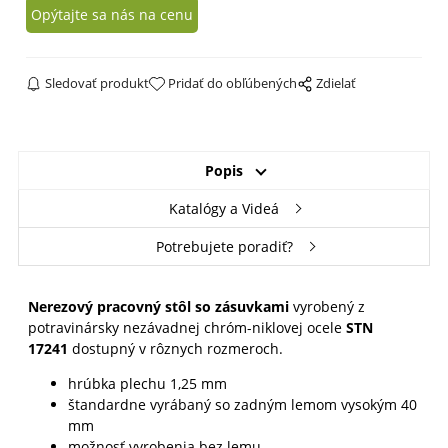
Opýtajte sa nás na cenu
Sledovať produkt
Pridať do obľúbených
Zdielať
Popis
Katalógy a Videá
Potrebujete poradiť?
Nerezový pracovný stôl so zásuvkami
vyrobený z
potravinársky nezávadnej chróm-niklovej ocele
STN
17241
dostupný v rôznych rozmeroch.
hrúbka plechu 1,25 mm
štandardne vyrábaný so zadným lemom vysokým 40
mm
možnosť vyrobenia bez lemu