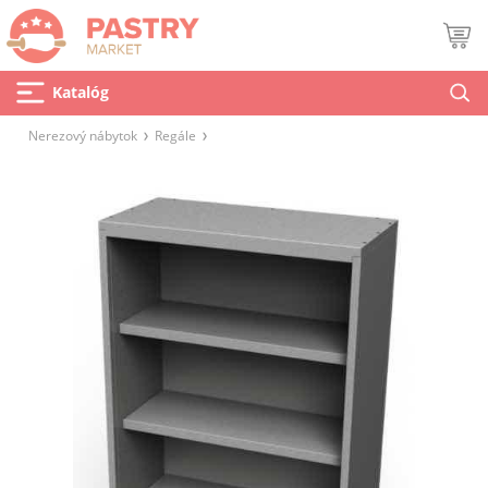
Katalóg
Nerezový nábytok
Regále