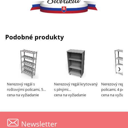
Podobné produkty
Nerezový regál s
Nerezový regál krytovaný
Nerezový regál 
roštovými policami, 5
s plnými
policami, 4 poli
políc – ALVEX
cena na vyžiadanie
polohovateľnými
cena na vyžiadanie
cena na vyžiada
policami, 2 police – ALVEX
Newsletter