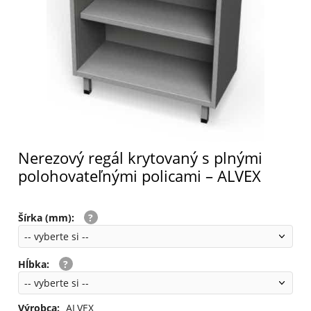
Nerezový regál krytovaný s plnými
polohovateľnými policami – ALVEX
Šírka (mm)
:
Hĺbka
:
Výrobca:
ALVEX