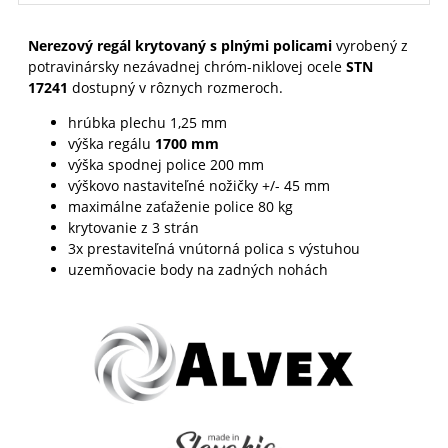
Nerezový regál krytovaný s plnými policami
vyrobený z
potravinársky nezávadnej chróm-niklovej ocele
STN
17241
dostupný v rôznych rozmeroch.
hrúbka plechu 1,25 mm
výška regálu
1700 mm
výška spodnej police 200 mm
výškovo nastaviteľné nožičky +/- 45 mm
maximálne zaťaženie police 80 kg
krytovanie z 3 strán
3x prestaviteľná vnútorná polica s výstuhou
uzemňovacie body na zadných nohách