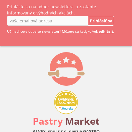
Prihláste sa na odber newslettera, a zostante
informovaný o výhodných akciách.
Prihlásiť sa
Už nechcete odberať newsletter? Môžete sa kedykoľvek
odhlásiť.
P
astry
Market
ALVEX, spol.s r.o. divízia GASTRO