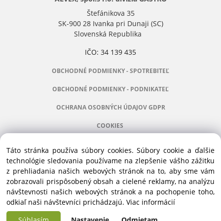
Štefánikova 35
SK-900 28 Ivanka pri Dunaji (SC)
Slovenská Republika
IČO: 34 139 435
OBCHODNÉ PODMIENKY - SPOTREBITEĽ
OBCHODNÉ PODMIENKY - PODNIKATEĽ
OCHRANA OSOBNÝCH ÚDAJOV GDPR
COOKIES
Táto stránka používa súbory cookies. Súbory cookie a ďalšie
technológie sledovania používame na zlepšenie vášho zážitku
z prehliadania našich webových stránok na to, aby sme vám
Manažér:
+421 911 031 991
zobrazovali prispôsobený obsah a cielené reklamy, na analýzu
Príslušenstvo:
+421 910 121 005
návštevnosti našich webových stránok a na pochopenie toho,
Stroje:
+421 903 404 067
odkiaľ naši návštevníci prichádzajú.
Viac informácií
Servis:
+421 903 404 047
Súhlasím
Nastavenie
Odmietam