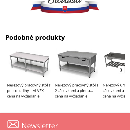
Podobné produkty
Nerezový pracovný stôl s
Nerezový pracovný stôl s
Nerezový umýva
policou, dlhý – ALVEX
2 zásuvkami a plnou
zásuvkami a ro
cena na vyžiadanie
policou – ALVEX
cena na vyžiadanie
policou, dlhý –
cena na vyžiada
Newsletter