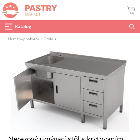
Katalóg
Nerezový nábytok
Stoly
Nerezový umývací stôl s krytovaním,