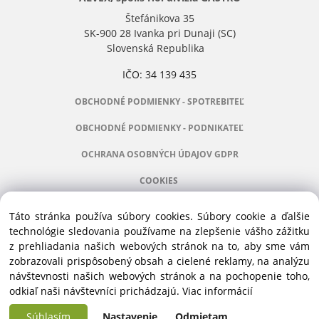
Štefánikova 35
SK-900 28 Ivanka pri Dunaji (SC)
Slovenská Republika
IČO: 34 139 435
OBCHODNÉ PODMIENKY - SPOTREBITEĽ
OBCHODNÉ PODMIENKY - PODNIKATEĽ
OCHRANA OSOBNÝCH ÚDAJOV GDPR
COOKIES
Táto stránka používa súbory cookies. Súbory cookie a ďalšie
technológie sledovania používame na zlepšenie vášho zážitku
z prehliadania našich webových stránok na to, aby sme vám
Manažér:
+421 911 031 991
zobrazovali prispôsobený obsah a cielené reklamy, na analýzu
Príslušenstvo:
+421 910 121 005
návštevnosti našich webových stránok a na pochopenie toho,
Stroje:
+421 903 404 067
odkiaľ naši návštevníci prichádzajú.
Viac informácií
Servis:
+421 903 404 047
Súhlasím
Nastavenie
Odmietam