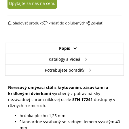
Opýtajte sa nás na cenu
Sledovať produkt
Pridať do obľúbených
Zdielať
Popis
Katalógy a Videá
Potrebujete poradiť?
Nerezový umývací stôl s krytovaním, zásuvkami a
krídlovými dvierkami
vyrobený z potravinársky
nezávadnej chróm-niklovej ocele
STN 17241
dostupný v
rôznych rozmeroch.
hrúbka plechu 1,25 mm
štandardne vyrábaný so zadným lemom vysokým 40
mm