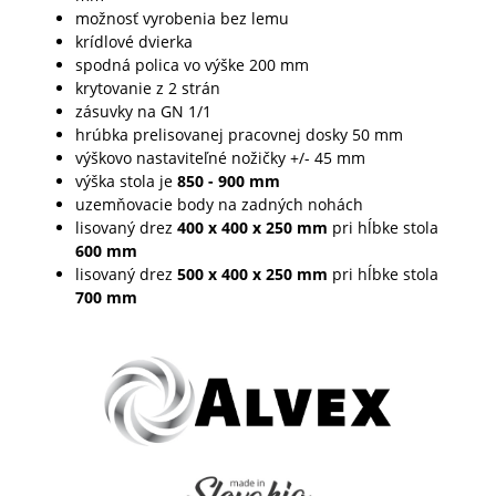
možnosť vyrobenia bez lemu
krídlové dvierka
spodná polica vo výške 200 mm
krytovanie z 2 strán
zásuvky na GN 1/1
hrúbka prelisovanej pracovnej dosky 50 mm
výškovo nastaviteľné nožičky +/- 45 mm
výška stola je
850 - 900 mm
uzemňovacie body na zadných nohách
lisovaný drez
400 x 400 x 250
mm
pri hĺbke stola
600
mm
lisovaný drez
500 x 400 x 250
mm
pri hĺbke stola
700
mm