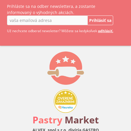
Prihláste sa na odber newslettera, a zostante
informovaný o výhodných akciách.
Prihlásiť sa
Už nechcete odberať newsletter? Môžete sa kedykoľvek
odhlásiť.
P
astry
Market
ALVEX, spol.s r.o. divízia GASTRO