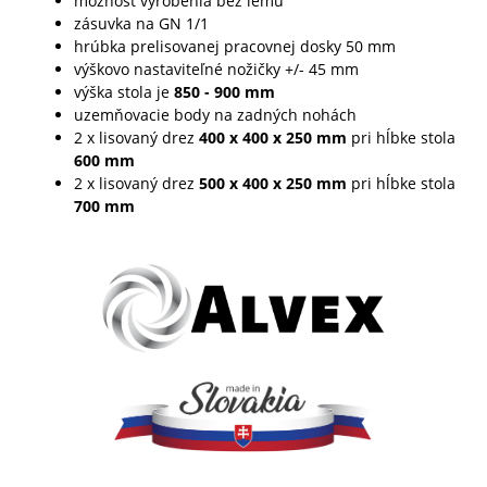
možnosť vyrobenia bez lemu
zásuvka na GN 1/1
hrúbka prelisovanej pracovnej dosky 50 mm
výškovo nastaviteľné nožičky +/- 45 mm
výška stola je
850 - 900 mm
uzemňovacie body na zadných nohách
2 x lisovaný drez
400 x 400 x 250
mm
pri hĺbke stola
600
mm
2 x lisovaný drez
500 x 400 x 250
mm
pri hĺbke stola
700
mm