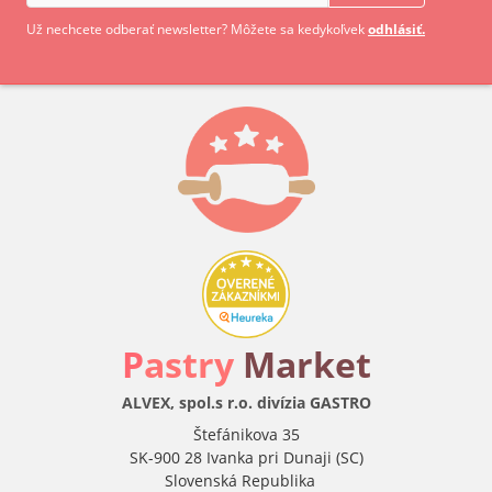
Už nechcete odberať newsletter? Môžete sa kedykoľvek
odhlásiť.
P
astry
Market
ALVEX, spol.s r.o. divízia GASTRO
Štefánikova 35
SK-900 28 Ivanka pri Dunaji (SC)
Slovenská Republika