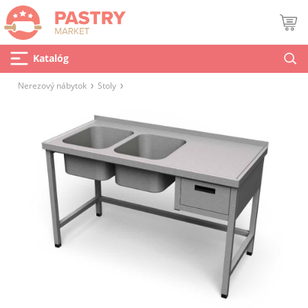
Katalóg
Nerezový nábytok
Stoly