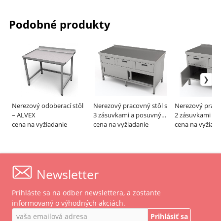
Podobné produkty
Nerezový odoberací stôl
Nerezový pracovný stôl s
Nerezový pracov
– ALVEX
3 zásuvkami a posuvnými
2 zásuvkami a k
cena na vyžiadanie
dvierkami – ALVEX
cena na vyžiadanie
dvierkami – AL
cena na vyžiada
Newsletter
Prihláste sa na odber newslettera, a zostante
informovaný o výhodných akciách.
Prihlásiť sa