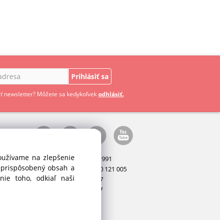
Prihlásiť sa
ť newsletter? Môžete sa kedykoľvek
odhlásiť.
používame na zlepšenie
Manažér:
+421 911 031 991
i prispôsobený obsah a
Príslušenstvo:
+421 910 121 005
ie toho, odkiaľ naši
Stroje:
+421 903 404 067
Servis:
+421 903 404 047