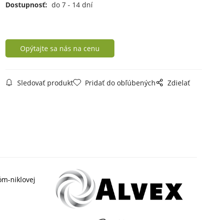
Dostupnosť:
do 7 - 14 dní
Opýtajte sa nás na cenu
Sledovať produkt
Pridať do obľúbených
Zdielať
óm-niklovej