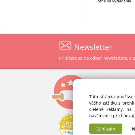
cena na vyžiadanie
Newsletter
Prihláste sa na odber newslettera, a
P
ast
ALVEX, spol.
Táto stránka používa 
Štefánikova 
vášho zážitku z prehl
SK-900 28 Iv
cielené reklamy, na
Slovenská 
návštevníci prichádza
IČO: 34 139 
Súhlasím
N