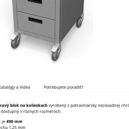
Katalógy a Videá
Potrebujete poradiť?
kový blok na kolieskach
vyrobený z potravinársky nezávadnej chr
1
dostupný v rôznych rozmeroch.
u je
490 mm
echu 1,25 mm