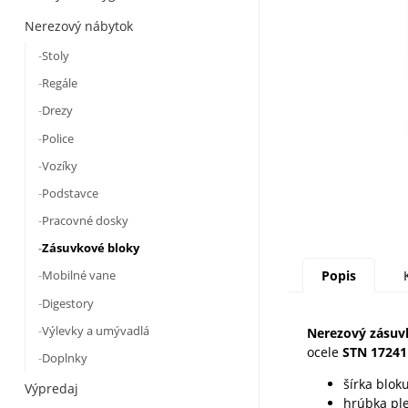
Nerezový nábytok
Stoly
Regále
Drezy
Police
Vozíky
Podstavce
Pracovné dosky
Zásuvkové bloky
Popis
Mobilné vane
Digestory
Výlevky a umývadlá
Nerezový zásuv
ocele
STN 1724
Doplnky
šírka blok
Výpredaj
hrúbka pl