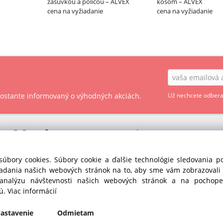
zásuvkou a policou – ALVEX
košom – ALVEX
cena na vyžiadanie
cena na vyžiadanie
 zostante informovaný o výhodných akciách.
Už nechcete odbera
ry
Market
OBCHODNÉ PODMIENKY - SPOTREBITEĽ
OBCHODNÉ PODMIENKY - PODNIKATEĽ
s r.o. divízia GASTRO
súbory cookies. Súbory cookie a ďalšie technológie sledovania 
35
iadania našich webových stránok na to, aby sme vám zobrazoval
OCHRANA OSOBNÝCH ÚDAJOV GDPR
anka pri Dunaji (SC)
 analýzu návštevnosti našich webových stránok a na pochopen
Republika
COOKIES
jú.
Viac informácií
435
astavenie
Odmietam