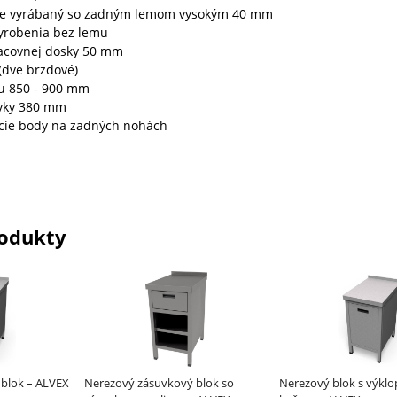
e vyrábaný so zadným lemom vysokým 40 mm
yrobenia bez lemu
acovnej dosky 50 mm
 (dve brzdové)
ku 850 - 900 mm
uvky 380 mm
ie body na zadných nohách
odukty
blok – ALVEX
Nerezový zásuvkový blok so
Nerezový blok s výkl