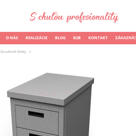
O NÁS
REALIZÁCIE
BLOG
B2B
KONTAKT
ZÁKAZNÍC
Zásuvkové bloky