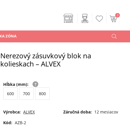
0
KA ZÓNA
Nerezový zásuvkový blok na
kolieskach – ALVEX
Hĺbka (mm)
:
600
700
800
Výrobca:
ALVEX
Záručná doba:
12 mesiacov
Kód:
AZB-2