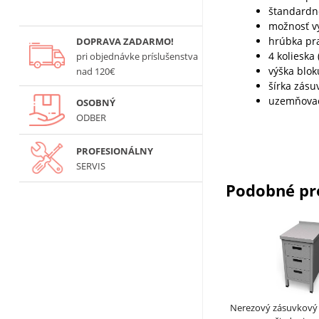
štandardn
možnosť v
hrúbka pr
DOPRAVA ZADARMO!
4 kolieska
pri objednávke príslušenstva
výška blo
nad 120€
šírka zás
uzemňovac
OSOBNÝ
ODBER
PROFESIONÁLNY
SERVIS
Podobné pr
Nerezový zásuvkový 