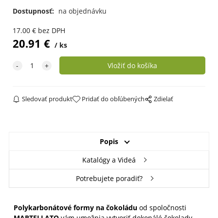
Dostupnosť:
na objednávku
17.00
€
bez DPH
20.91
€
ks
Sledovať produkt
Pridať do obľúbených
Zdielať
Popis
Katalógy a Videá
Potrebujete poradiť?
Polykarbonátové formy na čokoládu
od spoločnosti
MARTELLATO
vám umožnia vytvoriť dokonálé čokolady