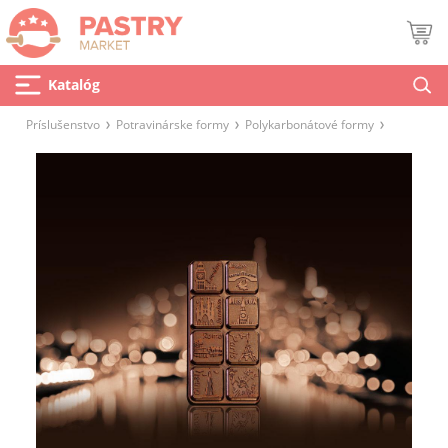
Katalóg
Príslušenstvo
Potravinárske formy
Polykarbonátové formy