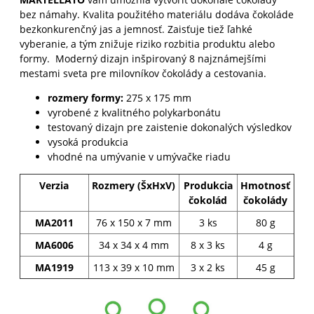
bez námahy.
Kvalita použitého materiálu dodáva čokoláde
bezkonkurenčný jas a jemnosť.
Zaisťuje tiež ľahké
vyberanie, a tým znižuje riziko rozbitia produktu alebo
formy. Moderný dizajn inšpirovaný 8 najznámejšími
mestami sveta pre milovníkov čokolády a cestovania.
rozmery formy:
275 x 175 mm
vyrobené z kvalitného polykarbonátu
testovaný dizajn pre zaistenie dokonalých výsledkov
vysoká produkcia
vhodné na umývanie v umývačke riadu
Verzia
Rozmery (ŠxHxV)
Produkcia
Hmotnosť
čokolád
čokolády
MA2011
76 x 150 x 7 mm
3 ks
80 g
MA6006
34 x 34 x 4 mm
8 x 3 ks
4 g
MA1919
113 x 39 x 10 mm
3 x 2 ks
45 g