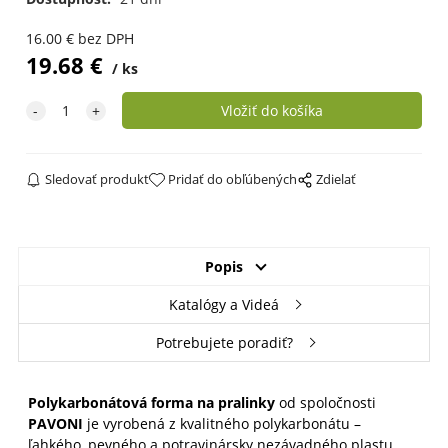
16.00
€
bez DPH
19.68
€
ks
Sledovať produkt
Pridať do obľúbených
Zdielať
Popis
Katalógy a Videá
Potrebujete poradiť?
Polykarbonátová forma na pralinky
od spoločnosti
PAVONI
je vyrobená z kvalitného polykarbonátu –
ľahkého, pevného a potravinársky nezávadného plastu,