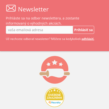
Newsletter
Prihláste sa na odber newslettera, a zostante
informovaný o výhodných akciách.
Prihlásiť sa
Už nechcete odberať newsletter? Môžete sa kedykoľvek
odhlásiť.