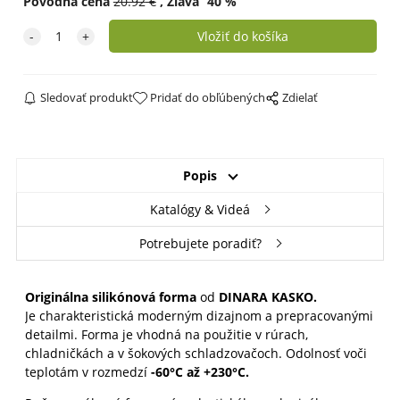
Pôvodná cena
20.92
€
Zľava
40
%
Sledovať produkt
Pridať do obľúbených
Zdielať
Popis
Katalógy & Videá
Potrebujete poradiť?
Originálna silikónová forma
od
DINARA KASKO.
Je charakteristická moderným dizajnom a prepracovanými
detailmi. Forma je vhodná na použitie v rúrach,
chladničkách a v šokových schladzovačoch. Odolnosť voči
teplotám v rozmedzí
-60°C až +230°C.