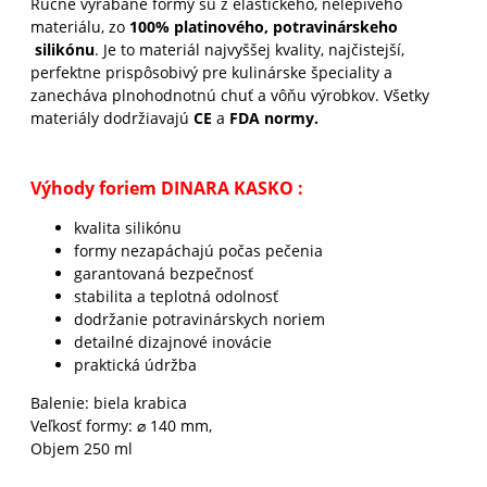
Ručne vyrábané formy sú z elastického, nelepivého
materiálu, zo
100% platinového, potravinárskeho
silikónu
. Je to materiál najvyššej kvality, najčistejší,
perfektne prispôsobivý pre kulinárske špeciality a
zanecháva plnohodnotnú chuť a vôňu výrobkov. Všetky
materiály dodržiavajú
CE
a
FDA normy.
Výhody foriem DINARA KASKO :
kvalita silikónu
formy nezapáchajú počas pečenia
garantovaná bezpečnosť
stabilita a teplotná odolnosť
dodržanie potravinárskych noriem
detailné dizajnové inovácie
praktická údržba
Balenie: biela krabica
Veľkosť formy: ⌀ 140 mm,
Objem 250 ml