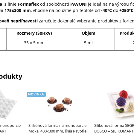
ma
z línie
Formaflex
od spoločnosti
PAVONI
je ideálna na výrobu fl
mi
175x300 mm
,
vhodné na použitie pri teplote od
-40°C
do
+250°C
oveň nepriľnavosti
zaručuje dokonalé vyberanie produktov z forie
Rozmery (ŠxHxV)
Objem
Produk
35 x 5 mm
5 ml
odukty
NOVINKA
 monoporcie
Silikónová forma na monoporcie
Silikónová forma SEG
MART
Moka, 400x300 mm, línia Pavoflex
BOSCO – SILIKOMART