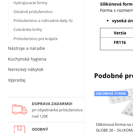
Vykrajovacie formy
Silikónová for
Forma s rozmer
Ostatné príslušenstvo
vysoká úr
Príslušenstvo a náhradné diely iSi
Cukrárske knihy
Verzia
Príslušenstvo pre krájače
FR116
Nástroje a náradie
Kuchynská hygiena
Nerezový nábytok
Podobné pr
Výpredaj
OBĽÚBENÁ FORMA
DOPRAVA ZADARMO!
pri objednávke príslušenstva
nad 120€
Silikónová forma na
OSOBNÝ
GLOBE 26 – SILIKO