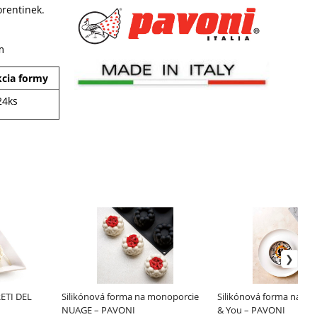
orentinek.
m
cia formy
24ks
RETI DEL
Silikónová forma na monoporcie
Silikónová forma na de
NUAGE – PAVONI
& You – PAVONI