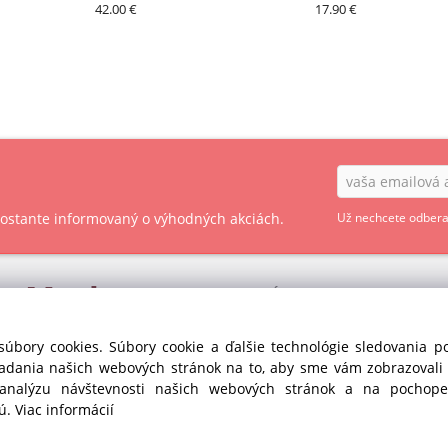
– PAVONI
42.00 €
17.90 €
 zostante informovaný o výhodných akciách.
Už nechcete odbera
ry
Market
OBCHODNÉ PODMIENKY - SPOTREBITEĽ
OBCHODNÉ PODMIENKY - PODNIKATEĽ
s r.o. divízia GASTRO
súbory cookies. Súbory cookie a ďalšie technológie sledovania 
35
iadania našich webových stránok na to, aby sme vám zobrazoval
OCHRANA OSOBNÝCH ÚDAJOV GDPR
anka pri Dunaji (SC)
 analýzu návštevnosti našich webových stránok a na pochopen
Republika
COOKIES
jú.
Viac informácií
435