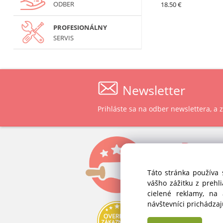
ODBER
18.50 €
PROFESIONÁLNY
SERVIS
Newsletter
Prihláste sa na odber newslettera, a
P
ast
ALVEX, spol.
Táto stránka používa 
Štefánikova 
vášho zážitku z prehl
SK-900 28 Iv
cielené reklamy, na
Slovenská 
návštevníci prichádza
IČO: 34 139 