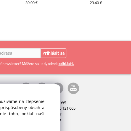
39.00 €
23.40 €
Prihlásiť sa
ť newsletter? Môžete sa kedykoľvek
odhlásiť.
používame na zlepšenie
Manažér:
+421 911 031 991
i prispôsobený obsah a
Príslušenstvo:
+421 910 121 005
ie toho, odkiaľ naši
Stroje:
+421 903 404 067
Servis:
+421 903 404 047