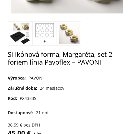
Silikónová forma, Margaréta, set 2
foriem línia Pavoflex – PAVONI
Výrobca:
PAVONI
Záručná doba:
24 mesiacov
Kód:
PX4383S
Dostupnosť:
21 dní
36.59
€
bez DPH
45.00
€
ks