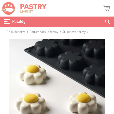
Katalóg
Príslušenstvo
Potravinárske formy
Silikónové formy