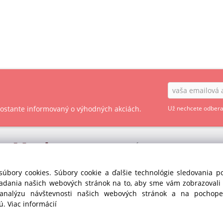
 zostante informovaný o výhodných akciách.
Už nechcete odbera
ry
Market
OBCHODNÉ PODMIENKY - SPOTREBITEĽ
OBCHODNÉ PODMIENKY - PODNIKATEĽ
s r.o. divízia GASTRO
súbory cookies. Súbory cookie a ďalšie technológie sledovania 
35
iadania našich webových stránok na to, aby sme vám zobrazoval
OCHRANA OSOBNÝCH ÚDAJOV GDPR
anka pri Dunaji (SC)
 analýzu návštevnosti našich webových stránok a na pochopen
Republika
COOKIES
jú.
Viac informácií
435