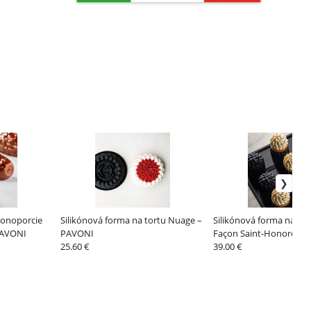
monoporcie
Silikónová forma na tortu Nuage –
Silikónová forma na m
PAVONI
PAVONI
Façon Saint-Honoré, 4
25.60 €
– PAVONI
39.00 €