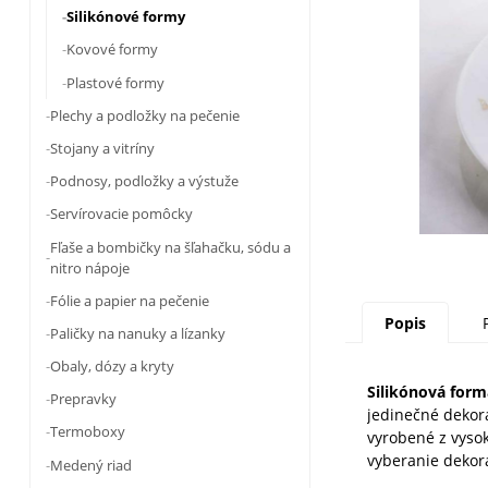
Silikónové formy
Kovové formy
Plastové formy
Plechy a podložky na pečenie
Stojany a vitríny
Podnosy, podložky a výstuže
Servírovacie pomôcky
Fľaše a bombičky na šľahačku, sódu a
nitro nápoje
Fólie a papier na pečenie
Popis
Paličky na nanuky a lízanky
Obaly, dózy a kryty
Silikónová for
Prepravky
jedinečné dekorá
Termoboxy
vyrobené z vysok
vyberanie dekorá
Medený riad