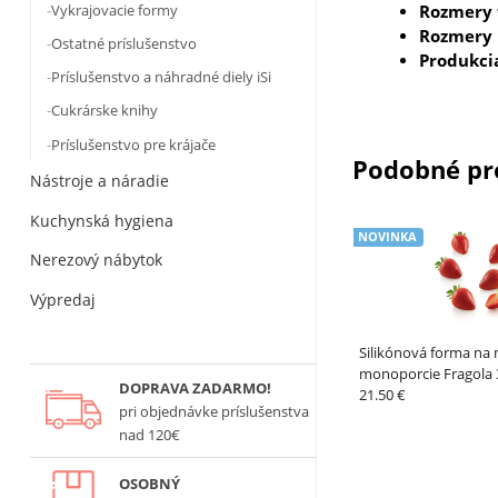
Rozmery 
Vykrajovacie formy
Rozmery 
Ostatné príslušenstvo
Produkci
Príslušenstvo a náhradné diely iSi
Cukrárske knihy
Príslušenstvo pre krájače
Podobné pr
Nástroje a náradie
Kuchynská hygiena
NOVINKA
Nerezový nábytok
Výpredaj
Silikónová forma na 
monoporcie Fragola 3
DOPRAVA ZADARMO!
– SILIKOMART
21.50 €
pri objednávke príslušenstva
nad 120€
OSOBNÝ