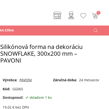
0
KA ZÓNA
Silikónová forma na dekoráciu
SNOWFLAKE, 300x200 mm –
PAVONI
Výrobca:
PAVONI
Záručná doba:
24 mesiacov
Kód:
GG065
Dostupnosť:
skladom 1 ks
19.02
€
bez DPH