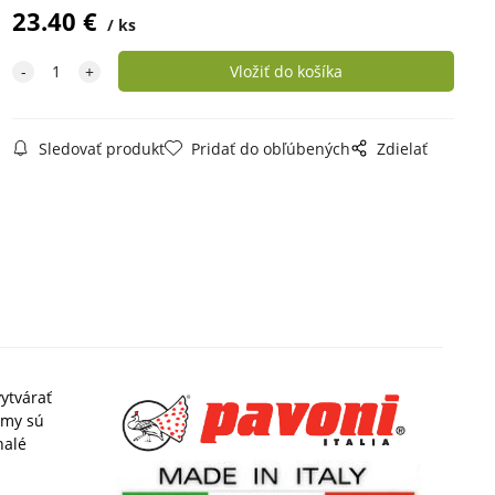
23.40
€
ks
Sledovať produkt
Pridať do obľúbených
Zdielať
ytvárať
rmy sú
nalé