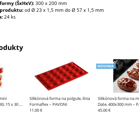
formy (ŠxHxV):
300 x 200 mm
produktu:
od Ø 23 x 1,5 mm do Ø 57 x 1,5 mm
a:
24 ks
odukty
NOVINKA
mini
Silikónová forma na polgule, línia
Silikónová forma na 
0, 15 x 30 ml
Formaflex – PAVONI
Date, 400x300 mm – 
11.00 €
45.00 €