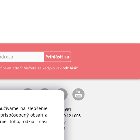
Prihlásiť sa
ť newsletter? Môžete sa kedykoľvek
odhlásiť.
používame na zlepšenie
Manažér:
+421 911 031 991
i prispôsobený obsah a
Príslušenstvo:
+421 910 121 005
ie toho, odkiaľ naši
Stroje:
+421 903 404 067
Servis:
+421 903 404 047