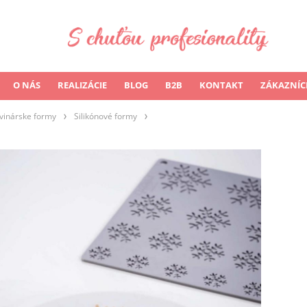
O NÁS
REALIZÁCIE
BLOG
B2B
KONTAKT
ZÁKAZNÍC
vinárske formy
Silikónové formy