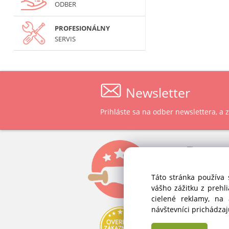
ODBER
PROFESIONÁLNY
SERVIS
Newsletter
Prihláste sa na odber newslettera, a
P
ast
ALVEX, spol.
Táto stránka používa 
Štefánikova 
vášho zážitku z prehl
SK-900 28 Iv
cielené reklamy, na
Slovenská 
návštevníci prichádza
IČO: 34 139 