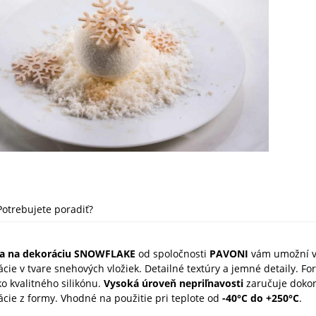
Potrebujete poradiť?
ma na dekoráciu SNOWFLAKE
od spoločnosti
PAVONI
vám umožní v
cie v tvare snehových vložiek. Detailné textúry a jemné detaily. Fo
o kvalitného silikónu.
V
ysoká úroveň nepriľnavosti
zaručuje doko
cie z formy. V
hodné na použitie pri teplote od
-40°C do +250°C
.