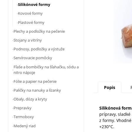
Silikónové formy
Kovové formy
Plastové formy
Plechy a podložky na pečenie
Stojany a vitríny
Podnosy, podložky a výstuže
Servírovacie pomôcky
Fľaše a bombičky na šľahačku, sódu a
nitro nápoje
Fólie a papier na pečenie
Popis
Paličky na nanuky a lízanky
Obaly, dózy a kryty
Silikónová for
Prepravky
prípravy, sladké
Termoboxy
z formy. Vhodné 
Medený riad
+230°C.