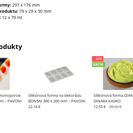
formy:
297 x 176 mm
roduktu:
79 x 29 x 30 mm
:
12 x 70 ml
odukty
- 40%
AKCIA
 monoporcie
Silikónová forma na dekoráciu
Silikónová forma DIA
mm – PAVONI
BONSAI 300 x 200 mm – PAVONI
DINARA KASKO
22.14 €
12.55 €
20.92 €