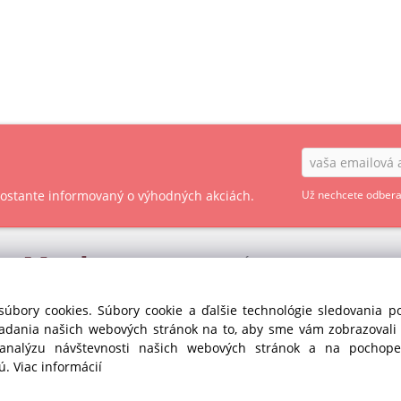
 zostante informovaný o výhodných akciách.
Už nechcete odbera
ry
Market
OBCHODNÉ PODMIENKY - SPOTREBITEĽ
OBCHODNÉ PODMIENKY - PODNIKATEĽ
s r.o. divízia GASTRO
súbory cookies. Súbory cookie a ďalšie technológie sledovania 
35
iadania našich webových stránok na to, aby sme vám zobrazoval
OCHRANA OSOBNÝCH ÚDAJOV GDPR
anka pri Dunaji (SC)
 analýzu návštevnosti našich webových stránok a na pochopen
Republika
COOKIES
jú.
Viac informácií
435