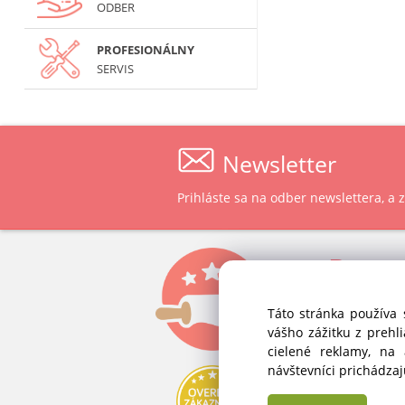
ODBER
PROFESIONÁLNY
SERVIS
Newsletter
Prihláste sa na odber newslettera, a
P
ast
ALVEX, spol.
Táto stránka používa 
Štefánikova 
vášho zážitku z prehl
SK-900 28 Iv
cielené reklamy, na
Slovenská 
návštevníci prichádza
IČO: 34 139 