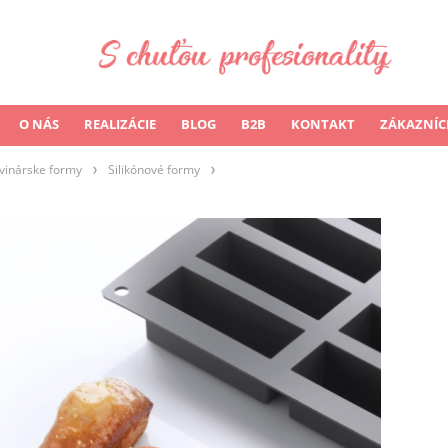
O NÁS
REALIZÁCIE
BLOG
B2B
KONTAKT
ZÁKAZNÍC
vinárske formy
Silikónové formy