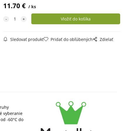
11.70
€
ks
Sledovať produkt
Pridať do obľúbených
Zdielať
druhy
né vyberanie
 od -60°C do