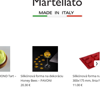
MOND Tart –
Silikónová forma na dekoráciu
Silikónová forma na ma
Honey Bees – PAVONI
300x175 mm, línia Form
20.30 €
PAVONI
11.00 €