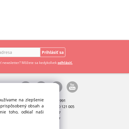
Prihlásiť sa
ť newsletter? Môžete sa kedykoľvek
odhlásiť.
používame na zlepšenie
Manažér:
+421 911 031 991
i prispôsobený obsah a
Príslušenstvo:
+421 910 121 005
ie toho, odkiaľ naši
Stroje:
+421 903 404 067
Servis:
+421 903 404 047