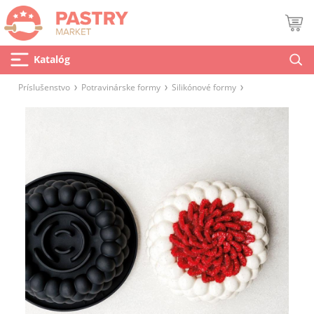
Katalóg
Príslušenstvo
Potravinárske formy
Silikónové formy