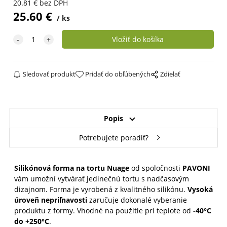
20.81
€
bez DPH
25.60
€
ks
Sledovať produkt
Pridať do obľúbených
Zdielať
Popis
Potrebujete poradiť?
Silikónová forma na tortu Nuage
od spoločnosti
PAVONI
vám umožní vytvárať jedinečnú tortu s nadčasovým
dizajnom. Forma je vyrobená z kvalitného silikónu.
V
ysoká
úroveň nepriľnavosti
zaručuje dokonalé vyberanie
produktu z formy. V
hodné na použitie pri teplote od
-40°C
do +250°C
.