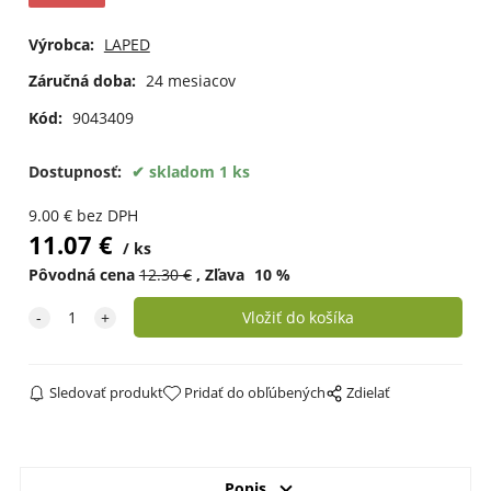
Výrobca:
LAPED
Záručná doba:
24 mesiacov
Kód:
9043409
Dostupnosť:
skladom 1 ks
9.00
€
bez DPH
11.07
€
ks
Pôvodná cena
12.30
€
Zľava
10
%
Sledovať produkt
Pridať do obľúbených
Zdielať
Popis