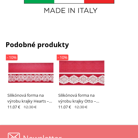
Podobné produkty
- 10%
- 10%
Silikónová forma na
Silikónová forma na
výrobu krajky Hearts –
výrobu krajky Otto –
LAPED
11.07 €
12.30 €
LAPED
11.07 €
12.30 €
Newsletter