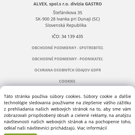
ALVEX, spol.s r.o. divízia GASTRO
Štefánikova 35
SK-900 28 Ivanka pri Dunaji (SC)
Slovenská Republika
IČO: 34 139 435
OBCHODNÉ PODMIENKY - SPOTREBITEĽ
OBCHODNÉ PODMIENKY - PODNIKATEĽ
OCHRANA OSOBNÝCH ÚDAJOV GDPR
COOKIES
Táto stránka používa súbory cookies. Súbory cookie a ďalšie
technológie sledovania používame na zlepšenie vášho zážitku
z prehliadania našich webových stránok na to, aby sme vám
Manažér:
+421 911 031 991
zobrazovali prispôsobený obsah a cielené reklamy, na analýzu
Príslušenstvo:
+421 910 121 005
návštevnosti našich webových stránok a na pochopenie toho,
Stroje:
+421 903 404 067
odkiaľ naši návštevníci prichádzajú.
Viac informácií
Servis:
+421 903 404 047