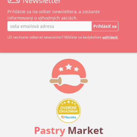
Prihláste sa na odber newslettera, a zostante
informovaný o výhodných akciách.
Prihlásiť sa
Už nechcete odberať newsletter? Môžete sa kedykoľvek
odhlásiť.
P
astry
Market