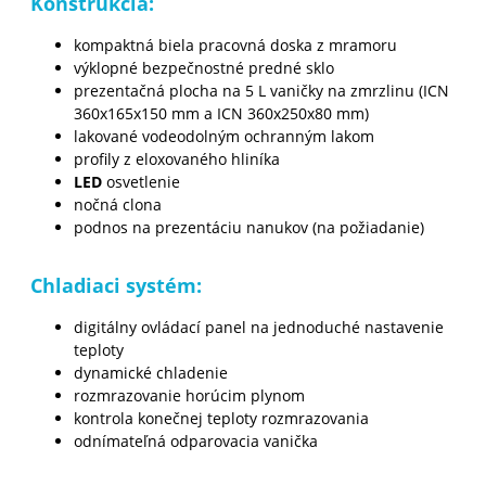
Konštrukcia:
kompaktná biela pracovná doska z mramoru
výklopné bezpečnostné predné sklo
prezentačná plocha na 5 L vaničky na zmrzlinu (ICN
360x165x150 mm a ICN 360x250x80 mm)
lakované vodeodolným ochranným lakom
profily z eloxovaného hliníka
LED
osvetlenie
nočná clona
podnos na prezentáciu nanukov (na požiadanie)
Chladiaci systém:
digitálny ovládací panel na jednoduché nastavenie
teploty
dynamické chladenie
rozmrazovanie horúcim plynom
kontrola konečnej teploty rozmrazovania
odnímateľná odparovacia vanička