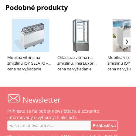
Podobné produkty
Mobilná vitrína na
Chladiaca vitrína na
Mobilná vitrína
zmrzlinu JOY GELATO –
zmrzlinu, línia Luxor
zmrzlinu JOY V
BRX
cena na vyžiadanie
Classic – SAGI
cena na vyžiadanie
BRX
cena na vyžiada
Newsletter
Prihláste sa na odber newslettera, a zostante
informovaný o výhodných akciách.
Prihlásiť sa