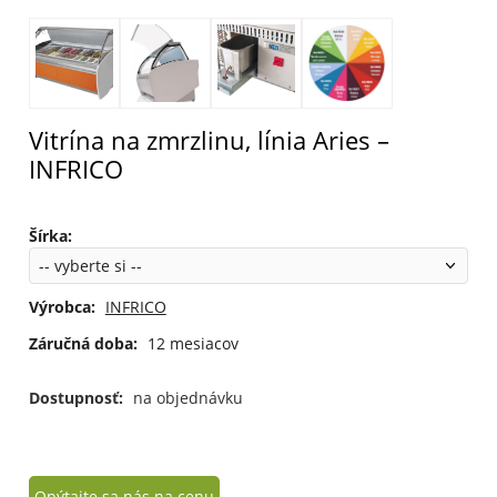
Vitrína na zmrzlinu, línia Aries –
INFRICO
Šírka
:
Výrobca:
INFRICO
Záručná doba:
12 mesiacov
Dostupnosť:
na objednávku
Opýtajte sa nás na cenu