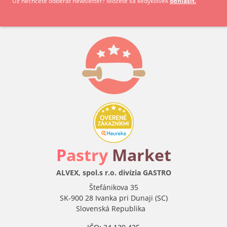
Už nechcete odberať newsletter? Môžete sa kedykoľvek
odhlásiť.
P
astry
Market
ALVEX, spol.s r.o. divízia GASTRO
Štefánikova 35
SK-900 28 Ivanka pri Dunaji (SC)
Slovenská Republika