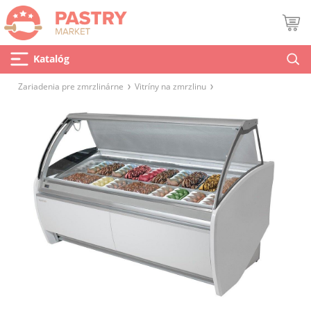
Katalóg
Zariadenia pre zmrzlinárne
Vitríny na zmrzlinu