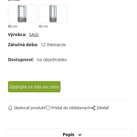
80 cm
60 cm
Výrobca:
SAGI
Záručná doba:
12 mesiacov
Dostupnosť:
na objednávku
Opýtajte sa nás na cenu
Sledovať produkt
Pridať do obľúbených
Zdielať
Popis