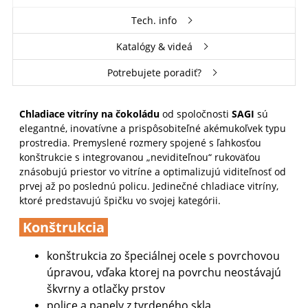
Tech. info
Katalógy & videá
Potrebujete poradiť?
Chladiace vitríny na čokoládu
od spoločnosti
SAGI
sú
elegantné, inovatívne a prispôsobiteľné akémukoľvek typu
prostredia. Premyslené rozmery spojené s ľahkosťou
konštrukcie s integrovanou „neviditeľnou“ rukoväťou
znásobujú priestor vo vitríne a optimalizujú viditeľnosť od
prvej až po poslednú policu. Jedinečné chladiace vitríny,
ktoré predstavujú špičku vo svojej kategórii.
Konštrukcia
konštrukcia zo špeciálnej ocele s povrchovou
úpravou, vďaka ktorej na povrchu neostávajú
škvrny a otlačky prstov
police a panely z tvrdeného skla