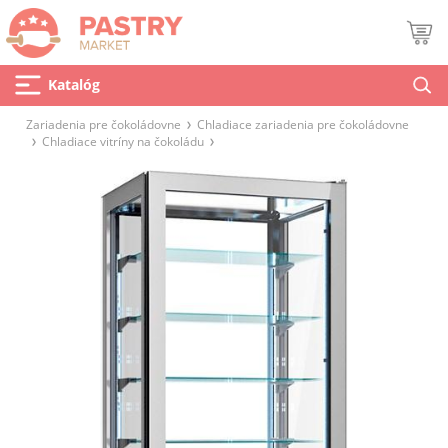
Katalóg
Zariadenia pre čokoládovne
Chladiace zariadenia pre čokoládovne
Chladiace vitríny na čokoládu