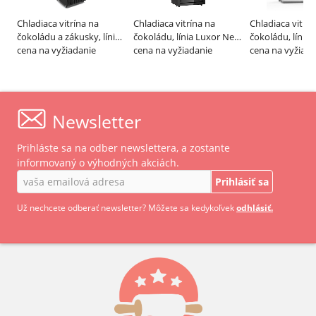
Chladiaca vitrína na
Chladiaca vitrína na
Chladiaca vitrín
čokoládu a zákusky, línia
čokoládu, línia Luxor New
čokoládu, línia 
PIVOT – IFI
cena na vyžiadanie
Style – SAGI
cena na vyžiadanie
Double – SAGI
cena na vyžiada
Newsletter
Prihláste sa na odber newslettera, a zostante
informovaný o výhodných akciách.
Prihlásiť sa
Už nechcete odberať newsletter? Môžete sa kedykoľvek
odhlásiť.