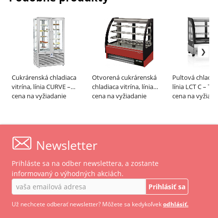
Cukrárenská chladiaca
Otvorená cukrárenská
Pultová chladiac
vitrína, línia CURVE –
chladiaca vitrína, línia
línia LCT C – T
SILFER
cena na vyžiadanie
Ambar – INFRICO
cena na vyžiadanie
cena na vyžiada
Newsletter
Prihláste sa na odber newslettera, a zostante
informovaný o výhodných akciách.
Prihlásiť sa
Už nechcete odberať newsletter? Môžete sa kedykoľvek
odhlásiť.