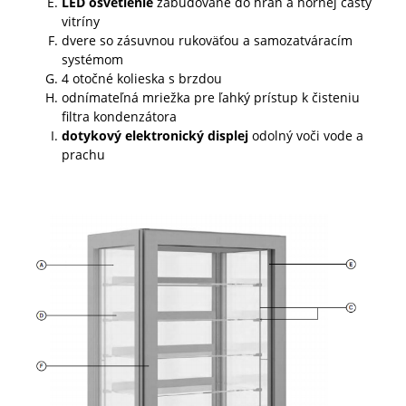
LED osvetlenie
zabudované do hrán a hornej časty
vitríny
dvere so zásuvnou rukoväťou a samozatváracím
systémom
4 otočné kolieska s brzdou
odnímateľná mriežka pre ľahký prístup k čisteniu
filtra kondenzátora
dotykový elektronický displej
odolný voči vode a
prachu