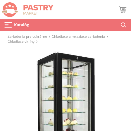
Katalóg
Zariadenia pre cukrárne
Chladiace a mraziace zariadenia
Chladiace vitríny