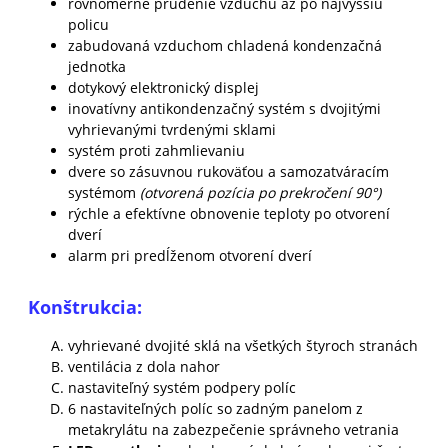
rovnomerné prúdenie vzduchu až po najvyššiu
policu
zabudovaná vzduchom chladená kondenzačná
jednotka
dotykový elektronický displej
inovatívny antikondenzačný systém s dvojitými
vyhrievanými tvrdenými sklami
systém proti zahmlievaniu
dvere so zásuvnou rukoväťou a samozatváracím
systémom
(otvorená pozícia po prekročení 90°)
rýchle a efektívne obnovenie teploty po otvorení
dverí
alarm pri predĺženom otvorení dverí
Konštrukcia:
vyhrievané dvojité sklá na všetkých štyroch stranách
ventilácia z dola nahor
nastaviteľný systém podpery políc
6 nastaviteľných políc so zadným panelom z
metakrylátu na zabezpečenie správneho vetrania