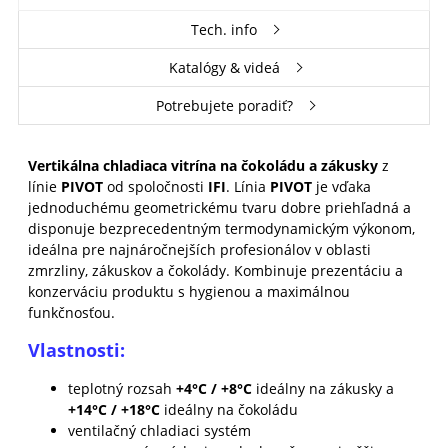
Tech. info
Katalógy & videá
Potrebujete poradiť?
Vertikálna chladiaca vitrína na čokoládu a zákusky
z
línie
PIVOT
od spoločnosti
IFI
. Línia
PIVOT
je vďaka
jednoduchému geometrickému tvaru dobre priehľadná a
disponuje bezprecedentným termodynamickým výkonom,
ideálna pre najnáročnejších profesionálov v oblasti
zmrzliny, zákuskov a čokolády. K
ombinuje prezentáciu a
konzerváciu produktu s hygienou a maximálnou
funkčnosťou.
Vlastnosti:
teplotný rozsah
+4°C / +8°C
ideálny na zákusky a
+14°C / +18°C
ideálny na čokoládu
ventilačný chladiaci systém