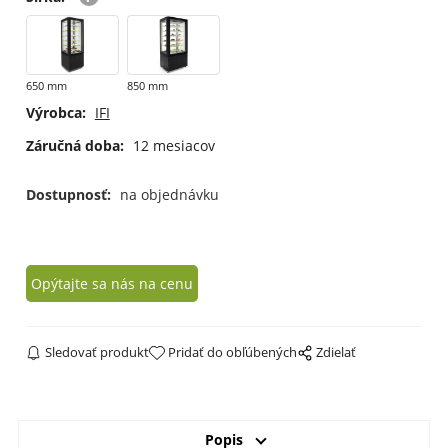
650 mm
850 mm
Výrobca:
IFI
Záručná doba:
12 mesiacov
Dostupnosť:
na objednávku
Opýtajte sa nás na cenu
Sledovať produkt
Pridať do obľúbených
Zdielať
Popis