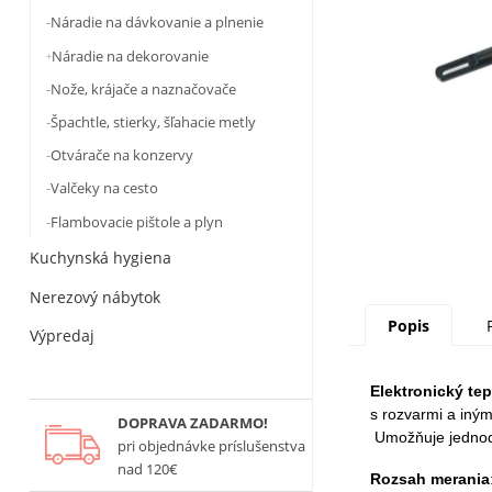
Náradie na dávkovanie a plnenie
Náradie na dekorovanie
Nože, krájače a naznačovače
Špachtle, stierky, šľahacie metly
Otvárače na konzervy
Valčeky na cesto
Flambovacie pištole a plyn
Kuchynská hygiena
Nerezový nábytok
Popis
Výpredaj
Elektronický te
s rozvarmi a iným
DOPRAVA ZADARMO!
 Umožňuje jednod
pri objednávke príslušenstva
nad 120€
Rozsah merania