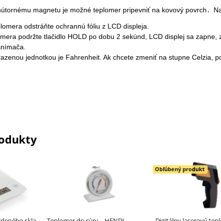
útornému magnetu je možné teplomer pripevniť na kovový povrch
Na
. 
lomera odstráňte ochrannú fóliu z LCD displeja.
omera podržte tlačidlo HOLD po dobu 2 sekúnd, LCD displej sa zapne, 
snímača. 
azenou jednotkou je Fahrenheit. Ak chcete zmeniť na stupne Celzia, po
odukty
Obľúbený produkt
rdeného skla,
Teplomer do rúry – HENDI
Digitálny laserový tep