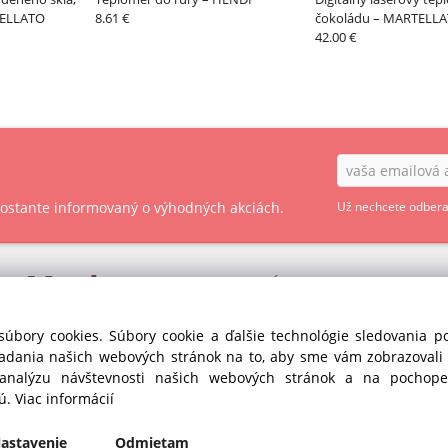
TELLATO
8.61 €
čokoládu – MARTELL
42.00 €
 zostante informovaný o výhodných akciách.
Už nechcete odbera
ry
Market
OBCHODNÉ PODMIENKY - SPOTREBITEĽ
OBCHODNÉ PODMIENKY - PODNIKATEĽ
s r.o. divízia GASTRO
súbory cookies. Súbory cookie a ďalšie technológie sledovania 
35
iadania našich webových stránok na to, aby sme vám zobrazoval
OCHRANA OSOBNÝCH ÚDAJOV GDPR
anka pri Dunaji (SC)
 analýzu návštevnosti našich webových stránok a na pochopen
Republika
COOKIES
jú.
Viac informácií
435
astavenie
Odmietam