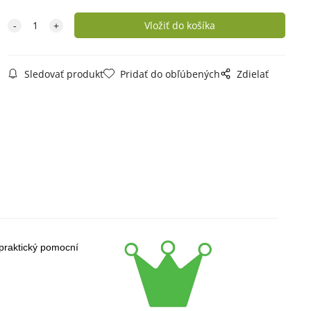
Sledovať produkt
Pridať do obľúbených
Zdielať
 praktický pomocník pre prácu s čokoládou, 