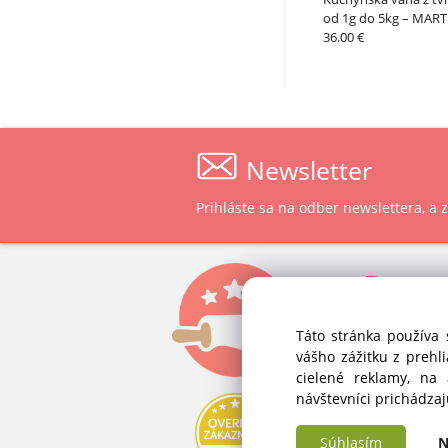
od 1g do 5kg – MAR
36.00 €
Newsletter
Prihláste sa na odber newslettera, a
P
ast
ALVEX, spol.
Táto stránka používa 
Štefánikova 
vášho zážitku z prehl
SK-900 28 Iv
cielené reklamy, na
Slovenská 
návštevníci prichádza
IČO: 34 139 
Súhlasím
N