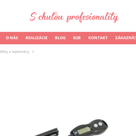
O NÁS
REALIZÁCIE
BLOG
B2B
KONTAKT
ZÁKAZNÍC
Váhy a teplomery