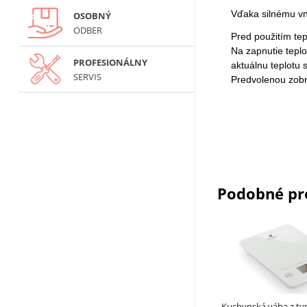
Vďaka silnému vn
OSOBNÝ
ODBER
Pred použitím tep
Na zapnutie tepl
PROFESIONÁLNY
aktuálnu teplotu 
SERVIS
Predvolenou zobr
Podobné pr
Kuchynská váha z tv