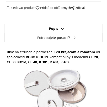
Sledovať produkt
Pridať do obľúbených
Zdielať
Popis
Potrebujete poradiť?
Disk
na strúhanie parmezánu
ku krájačom a robotom
od
spoločnosti
ROBOTCOUPE
kompatibilný s modelmi
CL 20,
CL 30 Bistro, CL 40, R 301, R 401, R 402.