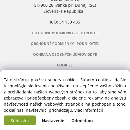
SK-900 28 Ivanka pri Dunaji (SC)
Slovenská Republika
IČO: 34 139 435
OBCHODNÉ PODMIENKY - SPOTREBITEĽ
OBCHODNÉ PODMIENKY - PODNIKATEĽ
OCHRANA OSOBNÝCH ÚDAJOV GDPR
COOKIES
Táto stránka používa súbory cookies. Súbory cookie a ďalšie
technológie sledovania používame na zlepšenie vášho zážitku
z prehliadania našich webových stránok na to, aby sme vám
Manažér:
+421 911 031 991
zobrazovali prispôsobený obsah a cielené reklamy, na analýzu
Príslušenstvo:
+421 910 121 005
návštevnosti našich webových stránok a na pochopenie toho,
Stroje:
+421 903 404 067
odkiaľ naši návštevníci prichádzajú.
Viac informácií
Servis:
+421 903 404 047
Súhlasím
Nastavenie
Odmietam
Copyright © 2016 ALVEX, spol.s r.o., All rights reserved | Štefánikova 35, SK-900
Vytvorené systémom ClickEshop.sk
28 Ivanka pri Dunaji