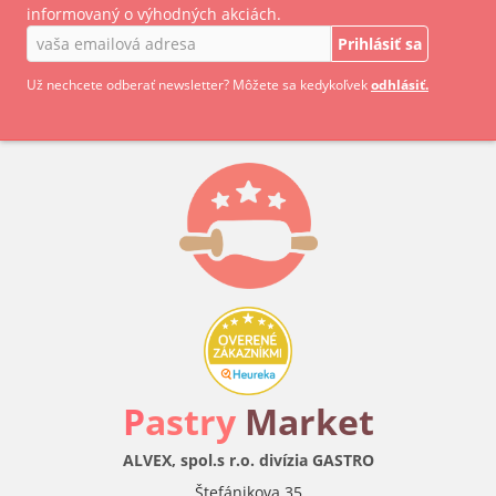
informovaný o výhodných akciách.
Prihlásiť sa
Už nechcete odberať newsletter? Môžete sa kedykoľvek
odhlásiť.
P
astry
Market
ALVEX, spol.s r.o. divízia GASTRO
Štefánikova 35