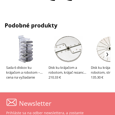
Podobné produkty
Sada 6 diskov ku
Disk ku krájačom a
Disk ku krájačo
krájačom a robotom –
robotom, krájač rezancov
robotom, strúh
ROBOTCOUPE
cena na vyžiadanie
1x30 až 8x8 mm –
210.33 €
zemiaky – RO
135.30 €
ROBOTCOUPE
Newsletter
Prihláste sa na odber newslettera, a zostante