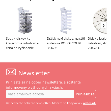
Sada 4 diskov ku
Držiak na 6 diskov, na stôl
Disk ku krájačo
krájačom a robotom –
a stenu – ROBOTCOUPE
robotom, strúh
ROBOTCOUPE
cena na vyžiadanie
35.67 €
reďkovku –
228.78 €
ROBOTCOUPE
Newsletter
Prihláste sa na odber newslettera, a zostante
informovaný o výhodných akciách.
Prihlásiť sa
Už nechcete odberať newsletter? Môžete sa kedykoľvek
odhlásiť.