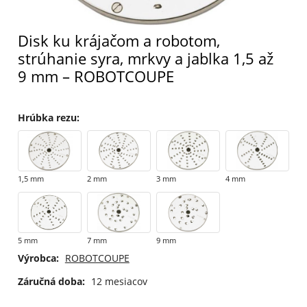
Disk ku krájačom a robotom,
strúhanie syra, mrkvy a jablka 1,5 až
9 mm – ROBOTCOUPE
Hrúbka rezu
:
1,5 mm
2 mm
3 mm
4 mm
5 mm
7 mm
9 mm
Výrobca:
ROBOTCOUPE
Záručná doba:
12 mesiacov