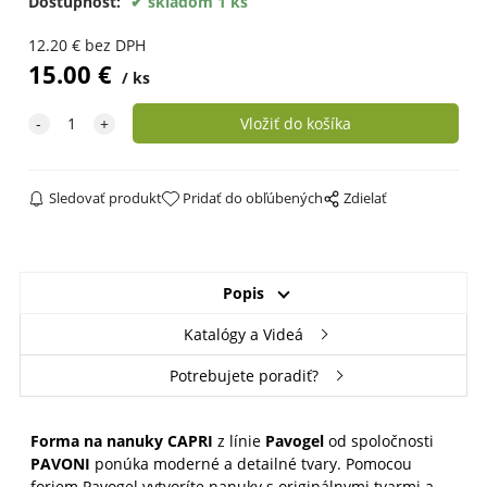
Dostupnosť:
skladom 1 ks
12.20
€
bez DPH
15.00
€
ks
Sledovať produkt
Pridať do obľúbených
Zdielať
Popis
Katalógy a Videá
Potrebujete poradiť?
Forma na nanuky CAPRI
z línie
Pavogel
od spoločnosti
PAVONI
ponúka moderné a detailné tvary. Pomocou
foriem Pavogel vytvoríte nanuky s originálnymi tvarmi a