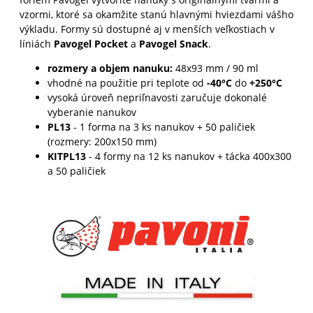
vzormi, ktoré sa okamžite stanú hlavnými hviezdami vášho
výkladu. Formy sú dostupné aj v menších veľkostiach v
líniách
Pavogel Pocket
a
Pavogel Snack
.
rozmery a objem nanuku:
48x93 mm / 90 ml
vhodné na použitie pri teplote od
-40°C
do
+250°C
vysoká úroveň nepriľnavosti zaručuje dokonalé
vyberanie nanukov
PL13
- 1 forma na 3 ks nanukov + 50 paličiek
(rozmery: 200x150 mm)
KITPL13
- 4 formy na 12 ks nanukov + tácka 400x300
a 50 paličiek