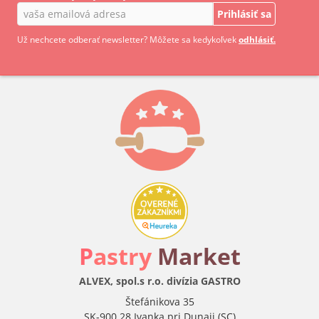
Prihlásiť sa
Už nechcete odberať newsletter? Môžete sa kedykoľvek
odhlásiť.
P
astry
Market
ALVEX, spol.s r.o. divízia GASTRO
Štefánikova 35
SK-900 28 Ivanka pri Dunaji (SC)