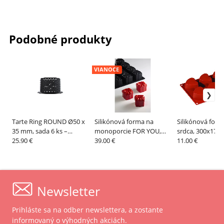
Podobné produkty
VIANOCE
Tarte Ring ROUND Ø50 x
Silikónová forma na
Silikónová form
35 mm, sada 6 ks –
monoporcie FOR YOU,
srdca, 300x175 
SILIKOMART
25.90 €
400x300 mm, línia
39.00 €
Formaflex – P
11.00 €
Pavoflex – PAVONI
Newsletter
Prihláste sa na odber newslettera, a zostante
informovaný o výhodných akciách.