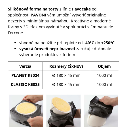
Silikónová forma na torty
z línie
Pavocake
od
spoločnosti
PAVONI
vám umožní vytvoriť originálne
dezerty s minimálnou námahou. Kreatívne a moderné
formy s 3D efektom vyvinuté v spolupráci s Emmanuele
Forcone.
vhodné na použitie pri teplote od
-40°C
do
+250°C
vysoká úroveň nepriľnavosti
zaručuje dokonalé
vyberanie produktov z foriem
Verzia
Rozmery (ŠxHxV)
Objem
PLANET KE024
Ø 180 x 45 mm
1000 ml
CLASSIC KE025
Ø 180 x 45 mm
1000 ml