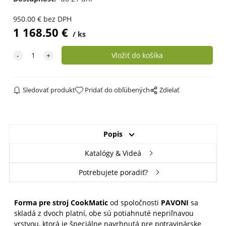
950.00
€
bez DPH
1 168.50
€
ks
Sledovať produkt
Pridať do obľúbených
Zdielať
Popis
Katalógy & Videá
Potrebujete poradiť?
Forma pre stroj CookMatic
od spoločnosti
PAVONI
sa
skladá z dvoch platní, obe sú potiahnuté nepriľnavou
vrstvou, ktorá je špeciálne navrhnutá pre potravinárske