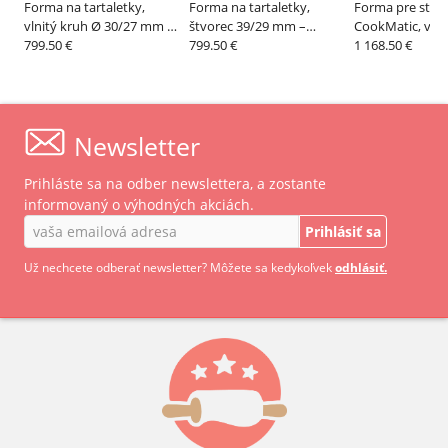
Forma na tartaletky,
Forma na tartaletky,
Forma pre stroj
vlnitý kruh Ø 30/27 mm –
štvorec 39/29 mm –
CookMatic, veľk
MAXIMA
799.50 €
MAXIMA
799.50 €
typov – PAVON
1 168.50 €
Newsletter
Prihláste sa na odber newslettera, a zostante
informovaný o výhodných akciách.
Prihlásiť sa
Už nechcete odberať newsletter? Môžete sa kedykoľvek
odhlásiť.