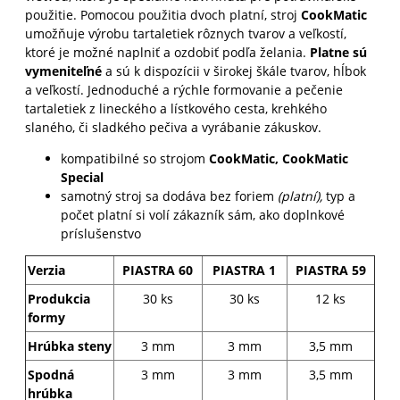
použitie. Pomocou
použitia dvoch platní, stroj
CookMatic
umožňuje výrobu tartaletiek rôznych tvarov a veľkostí,
ktoré je možné naplniť a ozdobiť podľa želania.
Platne sú
vymeniteľné
a sú k dispozícii v širokej škále tvarov, hĺbok
a veľkostí. Jednoduché a rýchle
formovanie a pečenie
tartaletiek z lineckého a lístkového cesta, krehkého
slaného, či sladkého pečiva a vyrábanie zákuskov.
kompatibilné so strojom
CookMatic, CookMatic
Special
samotný stroj sa dodáva bez foriem
(platní),
typ a
počet platní si volí zákazník sám, ako doplnkové
príslušenstvo
Verzia
PIASTRA 60
PIASTRA 1
PIASTRA 59
Produkcia
30 ks
30 ks
12 ks
formy
Hrúbka steny
3 mm
3 mm
3,5 mm
Spodná
3 mm
3 mm
3,5 mm
hrúbka