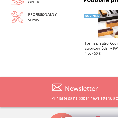
ODBER
PROFESIONÁLNY
NOVINKA
SERVIS
Forma pre stroj Cook
štvorcový Éclair – P
1 537.50 €
Newsletter
Prihláste sa na odber newslettera, a