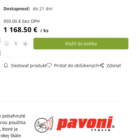
Dostupnosť:
do 21 dní
950.00
€
bez DPH
1 168.50
€
ks
Sledovať produkt
Pridať do obľúbených
Zdielať
sú potiahnuté
ocou
použitia
 ktoré je
rokej škále