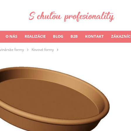
O NÁS
REALIZÁCIE
BLOG
B2B
KONTAKT
ZÁKAZNÍC
vinárske formy
Kovové formy