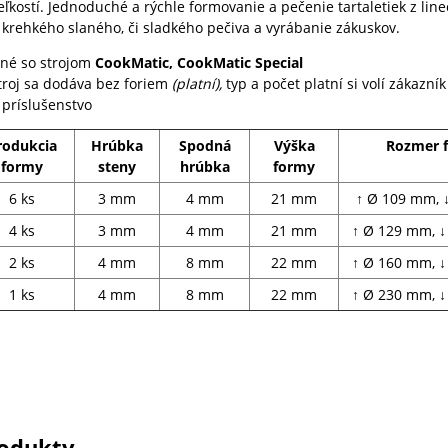
veľkostí. Jednoduché a rýchle
formovanie a pečenie tartaletiek z lin
, krehkého slaného, či sladkého pečiva a vyrábanie zákuskov.
lné so strojom
CookMatic, CookMatic Special
troj sa dodáva bez foriem
(platní),
typ a počet platní si volí zákazní
 príslušenstvo
rodukcia
Hrúbka
Spodná
Výška
Rozmer 
formy
steny
hrúbka
formy
6 ks
3 mm
4 mm
21 mm
↑ Ø 109 mm, 
4 ks
3 mm
4 mm
21 mm
↑ Ø 129 mm, 
2 ks
4 mm
8 mm
22 mm
↑ Ø 160 mm, 
1 ks
4 mm
8 mm
22 mm
↑ Ø 230 mm, 
odukty