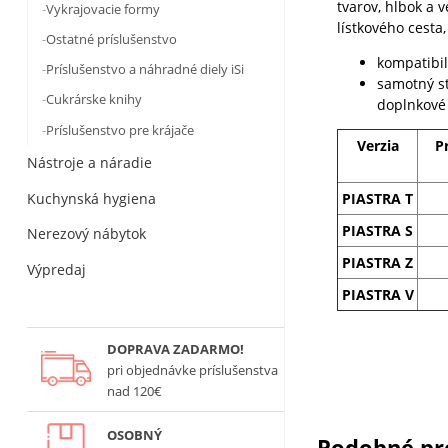
tvarov, hĺbok a 
Vykrajovacie formy
lístkového cesta
Ostatné príslušenstvo
kompatibi
Príslušenstvo a náhradné diely iSi
samotný s
Cukrárske knihy
doplnkové
Príslušenstvo pre krájače
Verzia
P
Nástroje a náradie
Kuchynská hygiena
PIASTRA T
PIASTRA S
Nerezový nábytok
PIASTRA Z
Výpredaj
PIASTRA V
DOPRAVA ZADARMO!
pri objednávke príslušenstva
nad 120€
OSOBNÝ
Podobné pr