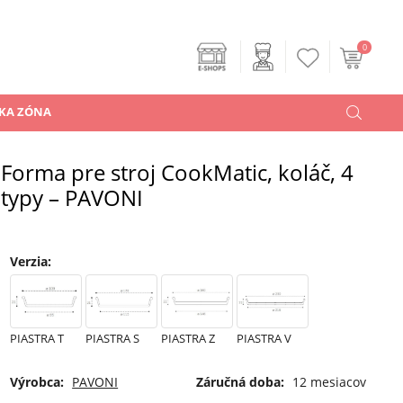
0
KA ZÓNA
Forma pre stroj CookMatic, koláč, 4
typy – PAVONI
Verzia
:
PIASTRA T
PIASTRA S
PIASTRA Z
PIASTRA V
Výrobca:
PAVONI
Záručná doba:
12 mesiacov