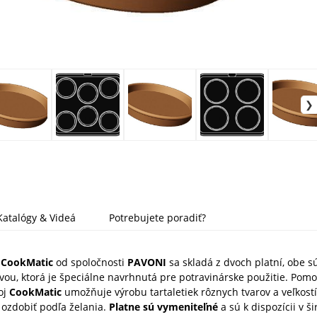
Katalógy & Videá
Potrebujete poradiť?
j CookMatic
od spoločnosti
PAVONI
sa skladá z dvoch platní, obe 
vou, ktorá je špeciálne navrhnutá pre potravinárske použitie. Pom
roj
CookMatic
umožňuje výrobu tartaletiek rôznych tvarov a veľkostí,
 ozdobiť podľa želania.
Platne sú vymeniteľné
a sú k dispozícii v ši