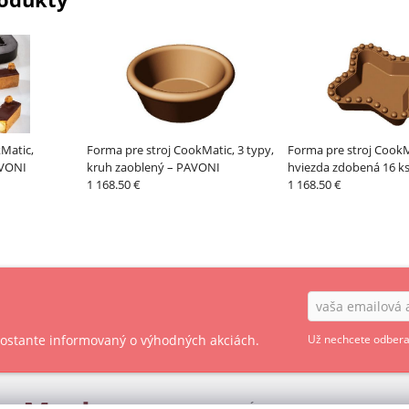
Matic,
Forma pre stroj CookMatic, 3 typy,
Forma pre stroj CookM
AVONI
kruh zaoblený – PAVONI
hviezda zdobená 16 k
1 168.50 €
1 168.50 €
 zostante informovaný o výhodných akciách.
Už nechcete odbera
OBCHODNÉ PODMIENKY - SPOTREBITEĽ