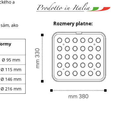
eckého a
Rozmery platne:
k sám, ako
formy
↓ Ø 95 mm
↓ Ø 115 mm
↓ Ø 146 mm
↓ Ø 216 mm