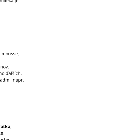
mlieka je
u mousse,
inov,
ho ďaľších.
admi, napr.
vátka,
ko
,
echy.