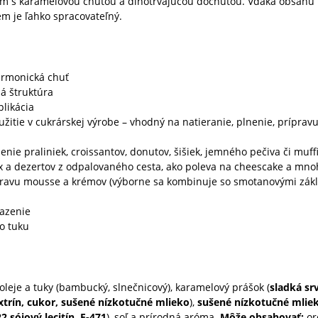
rém s karamelovou chuťou a dlhotrvajúcou dochuťou. Vďaka obsahu 
m je ľahko spracovateľný.
armonická chuť
á štruktúra
likácia
žitie v cukrárskej výrobe – vhodný na natieranie, plnenie, príprav
enie praliniek, croissantov, donutov, šišiek, jemného pečiva či muff
ux a dezertov z odpalovaného cesta, ako poleva na cheescake a mno
pravu mousse a krémov (výborne sa kombinuje so smotanovými zákl
azenie
o tuku
 oleje a tuky (bambucký, slnečnicový), karamelový prášok (
sladká sr
trín, cukor, sušené nízkotučné mlieko
),
sušené nízkotučné mlie
2 sójový lecitín, E-471
), soľ a prírodná aróma.
Môže obsahovať:
or