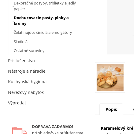
Dekoračné posypy, trblietky a jedlý
papier
Dochucovacie pasty, plnky a
krémy
Želatinujúce činidlá a emulgátory
Sladidlá
Ostatné suroviny
Príslušenstvo
Nástroje a náradie
Kuchynská hygiena
Nerezový nábytok
Výpredaj
Popis
DOPRAVA ZADARMO!
Karamelový kr
pri objednávke príslušenstva