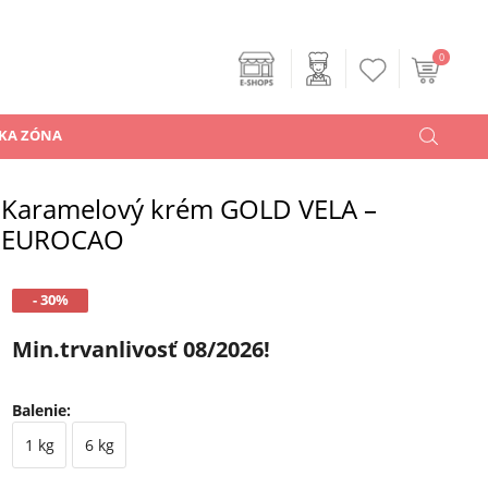
0
KA ZÓNA
Karamelový krém GOLD VELA –
EUROCAO
- 30%
Min.trvanlivosť 08/2026!
Balenie
:
1 kg
6 kg