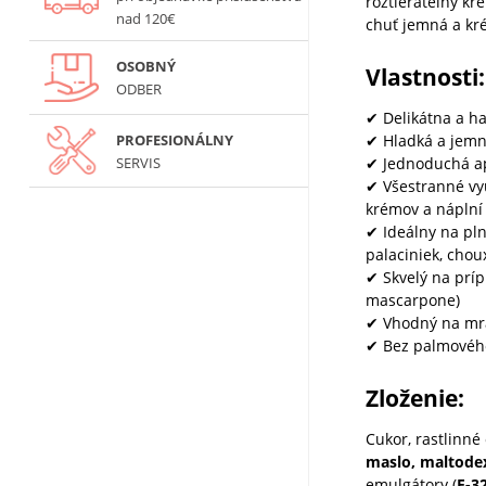
roztierateľný k
nad 120€
chuť jemná a kré
OSOBNÝ
Vlastnosti:
ODBER
✔ Delikátna a h
✔ Hladká a jemn
PROFESIONÁLNY
✔ Jednoduchá ap
SERVIS
✔ Všestranné vyu
krémov a náplní
✔ Ideálny na pln
palaciniek, cho
✔ Skvelý na prí
mascarpone)
✔ Vhodný na mr
✔ Bez palmovéh
Zloženie:
Cukor, rastlinné
maslo, maltodex
emulgátory (
E-32