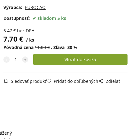
Výrobca:
EUROCAO
Dostupnosť:
skladom 5 ks
6.47
€
bez DPH
7.70
€
ks
Pôvodná cena
11.00
€
Zľava
30
%
Sledovať produkt
Pridať do obľúbených
Zdielať
vážený