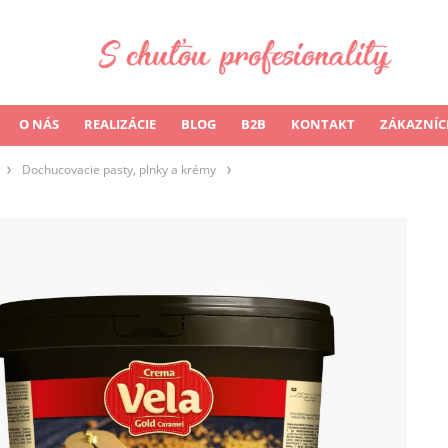
O NÁS
REALIZÁCIE
BLOG
B2B
KONTAKT
ZÁKAZNÍC
Dochucovacie pasty, plnky a krémy