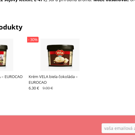
odukty
- 30%
LA – EUROCAO
Krém VELA biela čokoláda –
EUROCAO
6.30 €
9.00 €