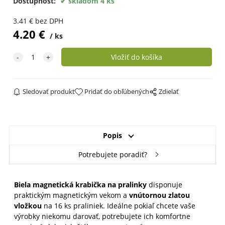
Dostupnosť:
skladom 4 ks
3.41
€
bez DPH
4.20
€
ks
Sledovať produkt
Pridať do obľúbených
Zdielať
Popis
Potrebujete poradiť?
Biela magnetická krabička na pralinky
disponuje
praktickým magnetickým vekom a
vnútornou zlatou
vložkou
na 16 ks praliniek. Ideálne pokiaľ chcete vaše
výrobky niekomu darovať, potrebujete ich komfortne