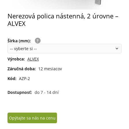
Nerezová polica nástenná, 2 úrovne –
ALVEX
Šírka (mm)
:
Výrobca:
ALVEX
Záručná doba:
12 mesiacov
Kód:
AZP-2
Dostupnosť:
do 7 - 14 dní
Opýtajte sa nás na cenu