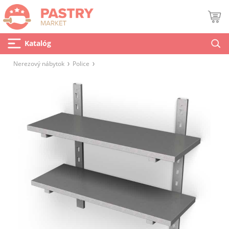
Katalóg
Nerezový nábytok
Police