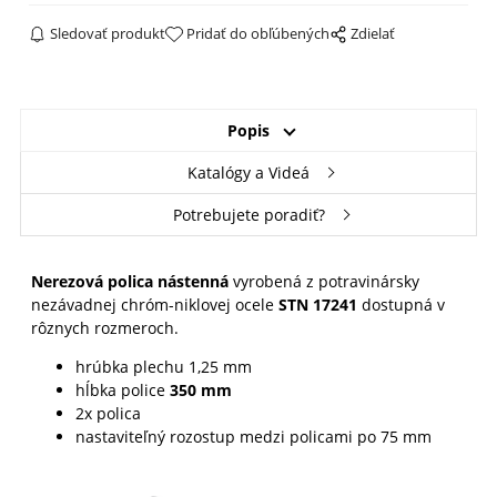
Sledovať produkt
Pridať do obľúbených
Zdielať
Popis
Katalógy a Videá
Potrebujete poradiť?
Nerezová polica nástenná
vyrobená z potravinársky
nezávadnej chróm-niklovej ocele
STN 17241
dostupná v
rôznych rozmeroch.
hrúbka plechu 1,25 mm
hĺbka police
350 mm
2x polica
nastaviteľný rozostup medzi policami po 75 mm