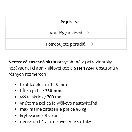
Popis
Katalógy a Videá
Potrebujete poradiť?
Nerezová závesná skrinka
vyrobená z potravinársky
nezávadnej chróm-niklovej ocele
STN 17241
dostupná v
rôznych rozmeroch.
hrúbka plechu 1,25 mm
hĺbka police
350 mm
výška skrinky 700 mm
vnútorná polica je výškovo nastaviteľná
maximálne zaťaženie police 80 kg
krytovanie z 3 strán
nerezová lišta pre zavesenie skrinky