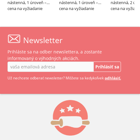
nástenná, 1 úroveň –
nástenná, 1 úroveň –
nástenná, 2 úro
ALVEX
cena na vyžiadanie
ALVEX
cena na vyžiadanie
ALVEX
cena na vyžiada
Newsletter
Prihláste sa na odber newslettera, a zostante
informovaný o výhodných akciách.
Prihlásiť sa
Už nechcete odberať newsletter? Môžete sa kedykoľvek
odhlásiť.