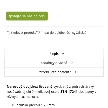
Opýtajte sa nás na cenu
Sledovať produkt
Pridať do obľúbených
Zdielať
Popis
Katalógy a Videá
Potrebujete poradiť?
Nerezový dvojdrez lisovaný
vyrobený z potravinársky
nezávadnej chróm-niklovej ocele
STN 17241
dostupný v
rôznych rozmeroch.
hrúbka plechu 1,25 mm