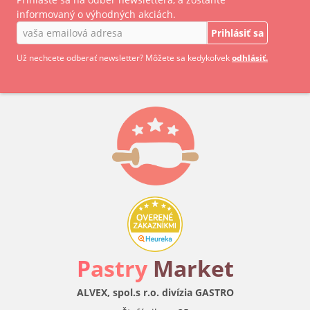
informovaný o výhodných akciách.
Prihlásiť sa
Už nechcete odberať newsletter? Môžete sa kedykoľvek
odhlásiť.
P
astry
Market
ALVEX, spol.s r.o. divízia GASTRO