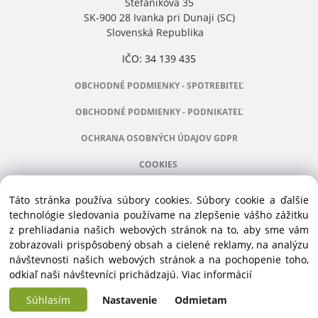
Štefánikova 35
SK-900 28 Ivanka pri Dunaji (SC)
Slovenská Republika
IČO: 34 139 435
OBCHODNÉ PODMIENKY - SPOTREBITEĽ
OBCHODNÉ PODMIENKY - PODNIKATEĽ
OCHRANA OSOBNÝCH ÚDAJOV GDPR
COOKIES
Táto stránka používa súbory cookies. Súbory cookie a ďalšie
technológie sledovania používame na zlepšenie vášho zážitku
z prehliadania našich webových stránok na to, aby sme vám
Manažér:
+421 911 031 991
zobrazovali prispôsobený obsah a cielené reklamy, na analýzu
Príslušenstvo:
+421 910 121 005
návštevnosti našich webových stránok a na pochopenie toho,
Stroje:
+421 903 404 067
odkiaľ naši návštevníci prichádzajú.
Viac informácií
Servis:
+421 903 404 047
Súhlasím
Nastavenie
Odmietam
Copyright © 2016 ALVEX, spol.s r.o., All rights reserved | Štefánikova 35, SK-900
Vytvorené systémom ClickEshop.sk
28 Ivanka pri Dunaji