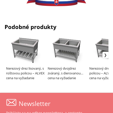
Podobné produkty
Nerezový drez lisovaný, s
Nerezový dvojdrez
Nerezový drez z
roštovou policou – ALVEX
zváraný, s dierovanou
policou – ALVE
cena na vyžiadanie
policou – ALVEX
cena na vyžiadanie
cena na vyžiada
Newsletter
Prihláste sa na odber newslettera, a zostante