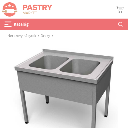
Katalóg
Nerezový nábytok
Drezy