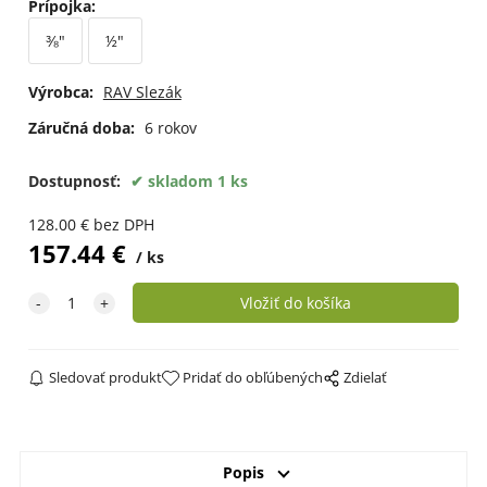
Prípojka
:
⅜"
½"
Výrobca:
RAV Slezák
Záručná doba:
6 rokov
Dostupnosť:
skladom 1 ks
128.00
€
bez DPH
157.44
€
ks
Sledovať produkt
Pridať do obľúbených
Zdielať
Popis