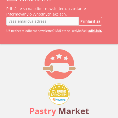
Prihláste sa na odber newslettera, a zostante
informovaný o výhodných akciách.
Prihlásiť sa
Už nechcete odberať newsletter? Môžete sa kedykoľvek
odhlásiť.
P
astry
Market