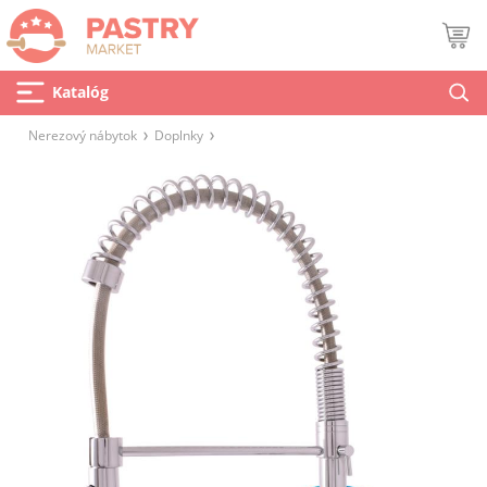
Katalóg
Nerezový nábytok
Doplnky