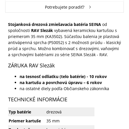
Potrebujete poradiť?
Stojanková drezová zmiešavacia batéria SEINA
od
spoločnosti
RAV Slezák
vybavená keramickou kartušou s
priemerom 35 mm (KA3502). S
účasťou balenia je
plastová
antivápenná sprcha (PS0052) s 2 možnosti prúdu - klasický
prúd a sprchu. M
ožno kombinovať s drezovými, vaňovými
a sprchovými batériami zo série SEINA Slezák - RAV.
ZÁRUKA RAV Slezák
na tesnosť odliatku (telo batérie) - 10 rokov
na kartušu a povrchovú úpravu – 6 rokov
na ostatné diely podľa Občianskeho zákonníka
TECHNICKÉ INFORMÁCIE
Typ batérie
drezová
Priemer kartuše
35 mm