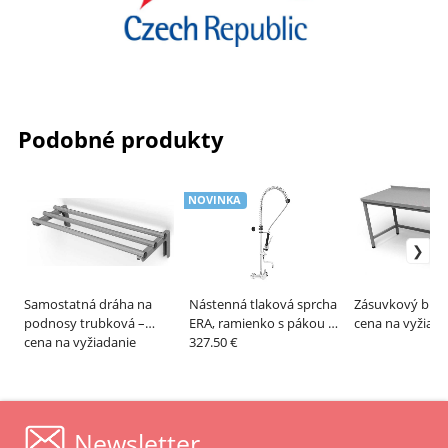
Podobné produkty
NOVINKA
Samostatná dráha na
Nástenná tlaková sprcha
Zásuvkový blok
podnosy trubková –
ERA, ramienko s pákou –
cena na vyžiada
ALVEX
cena na vyžiadanie
MONOLITH
327.50 €
Newsletter