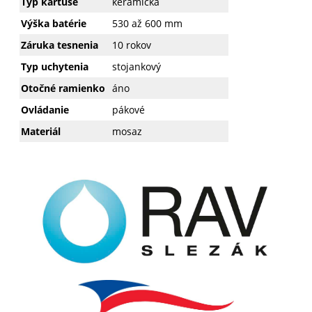
Typ kartuše
keramická
Výška batérie
530 až 600 mm
Záruka tesnenia
10 rokov
Typ uchytenia
stojankový
Otočné ramienko
áno
Ovládanie
pákové
Materiál
mosaz