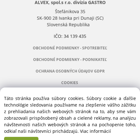
ALVEX, spol.s r.o. divízia GASTRO
Štefánikova 35
SK-900 28 Ivanka pri Dunaji (SC)
Slovenská Republika
IČO: 34 139 435
OBCHODNÉ PODMIENKY - SPOTREBITEĽ
OBCHODNÉ PODMIENKY - PODNIKATEĽ
OCHRANA OSOBNÝCH ÚDAJOV GDPR
COOKIES
Táto stránka používa súbory cookies. Súbory cookie a ďalšie
technológie sledovania používame na zlepšenie vášho zážitku
z prehliadania našich webových stránok na to, aby sme vám
Manažér:
+421 911 031 991
zobrazovali prispôsobený obsah a cielené reklamy, na analýzu
Príslušenstvo:
+421 910 121 005
návštevnosti našich webových stránok a na pochopenie toho,
Stroje:
+421 903 404 067
odkiaľ naši návštevníci prichádzajú.
Viac informácií
Servis:
+421 903 404 047